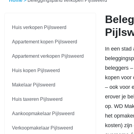
Home
>
Beleggingspand verkopen Pijlsweerd
Beleg
Huis verkopen Pijlsweerd
Pijls
Appartement kopen Pijlsweerd
In een stad 
Appartement verkopen Pijlsweerd
beleggingsp
beleggers –
Huis kopen Pijlsweerd
kopen voor 
Makelaar Pijlsweerd
– ook voor e
erover je b
Huis taxeren Pijlsweerd
op. WD Make
Aankoopmakelaar Pijlsweerd
het opmaken
kosten) zij
Verkoopmakelaar Pijlsweerd