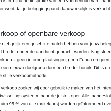
 is er bijna nooit sprake van een voorbehoud van financ
ker weet dat je beleggingspand daadwerkelijk is verkocht
verkoop of openbare verkoop
niet gelijk een geschikte match hebben voor jouw bele
d breder onder de aandacht gebracht worden. Nog steed
rkoop – geen internetplaatsingen, geen Funda en geen 
 een nieuwe doelgroep door een breder bereik. Dit is de
stille verkoopmethode.
le verkoop zoeken wij door gebruik te maken van het inte
twisselingssysteem, naar de juiste koper. Alle aangeslo
ruim 95 % van alle makelaars) worden geïnformeerd ove