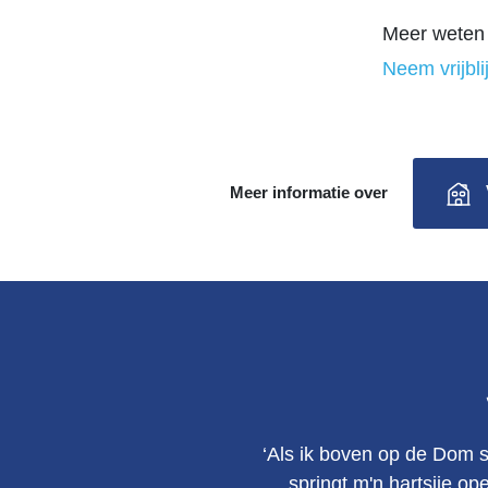
Meer weten 
Neem vrijbli
Meer informatie over
‘Als ik boven op de Dom s
springt m'n hartsjie op