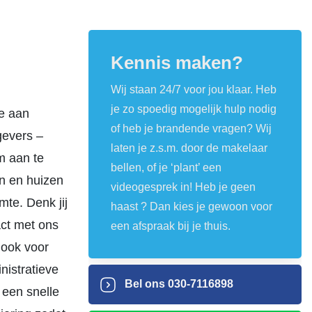
Kennis maken?
Wij staan 24/7 voor jou klaar. Heb
je zo spoedig mogelijk hulp nodig
te aan
of heb je brandende vragen? Wij
gevers –
laten je z.s.m. door de makelaar
m aan te
bellen, of je ‘plant’ een
en en huizen
videogesprek in! Heb je geen
mte. Denk jij
haast ? Dan kies je gewoon voor
act met ons
een afspraak bij je thuis.
 ook voor
istratieve
Bel ons
030-7116898
 een snelle