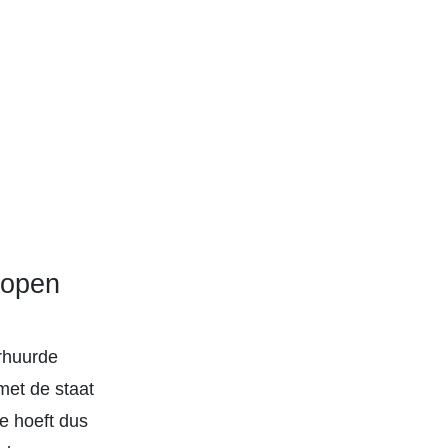
kopen
rhuurde
met de staat
e hoeft dus