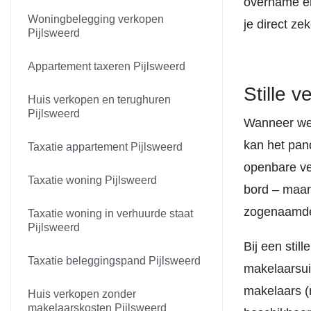
overname én
Woningbelegging verkopen
je direct ze
Pijlsweerd
Appartement taxeren Pijlsweerd
Stille 
Huis verkopen en terughuren
Pijlsweerd
Wanneer we 
kan het pan
Taxatie appartement Pijlsweerd
openbare ve
Taxatie woning Pijlsweerd
bord – maar
zogenaamde 
Taxatie woning in verhuurde staat
Pijlsweerd
Bij een stil
Taxatie beleggingspand Pijlsweerd
makelaarsui
makelaars (
Huis verkopen zonder
makelaarskosten Pijlsweerd