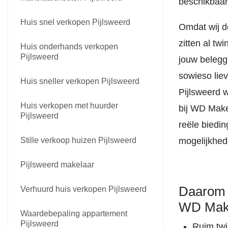
beschikbaar
Huis snel verkopen Pijlsweerd
Omdat wij d
zitten al tw
Huis onderhands verkopen
Pijlsweerd
jouw beleggi
sowieso lie
Huis sneller verkopen Pijlsweerd
Pijlsweerd w
Huis verkopen met huurder
bij WD Make
Pijlsweerd
reële biedi
Stille verkoop huizen Pijlsweerd
mogelijkhed
Pijlsweerd makelaar
Daarom 
Verhuurd huis verkopen Pijlsweerd
WD Mak
Waardebepaling appartement
Pijlsweerd
Ruim twin