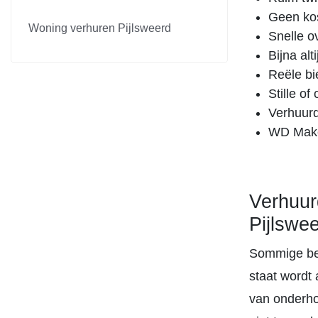
Geen kos
Woning verhuren Pijlsweerd
Snelle o
Bijna al
Reële bi
Stille o
Verhuurd
WD Makel
Verhuur
Pijlswe
Sommige bel
staat wordt
van onderho