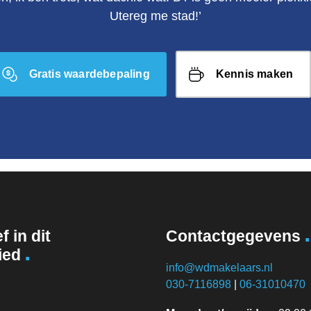
Utereg me stad!’
Gratis waardebepaling
Kennis maken
.
f in dit
Contactgegevens
.
ied
info@wdmakelaars.nl
030-7116898
|
06-31010470