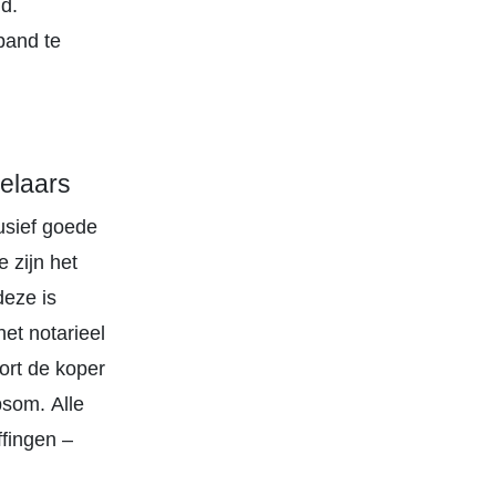
d.
pand te
elaars
lusief goede
 zijn het
deze is
et notarieel
ort de koper
psom. Alle
fingen –