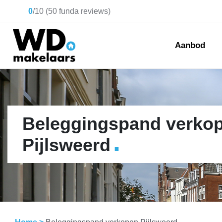
0
/
10
(
50
funda reviews)
Aanbod
Beleggingspand verko
.
Pijlsweerd