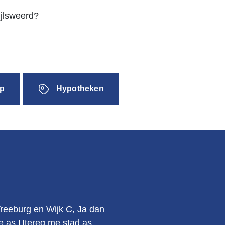
ijlsweerd?
p
Hypotheken
.
Vreeburg en Wijk C, Ja dan
kie as Utereg me stad as