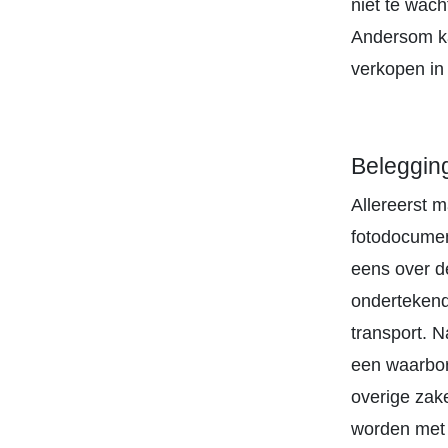
niet te wac
Andersom ka
verkopen in
Beleggin
Allereerst m
fotodocumen
eens over de
ondertekend,
transport. 
een waarbor
overige zak
worden met 