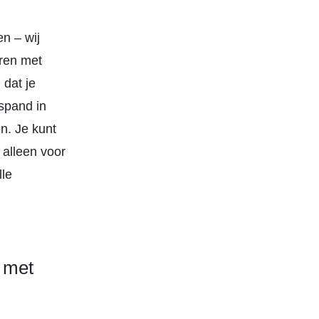
n – wij
eren met
 dat je
spand in
en. Je kunt
 alleen voor
lle
 met