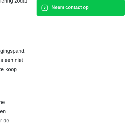
iering zodat
Neem contact op
.
ggingspand,
s een niet
te-koop-
rne
ten
r de