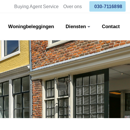
Buying Agent Service
Over ons
030-7116898
Woningbeleggingen
Diensten
Contact