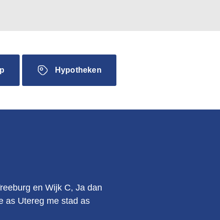
p
Hypotheken
.
Vreeburg en Wijk C, Ja dan
kie as Utereg me stad as