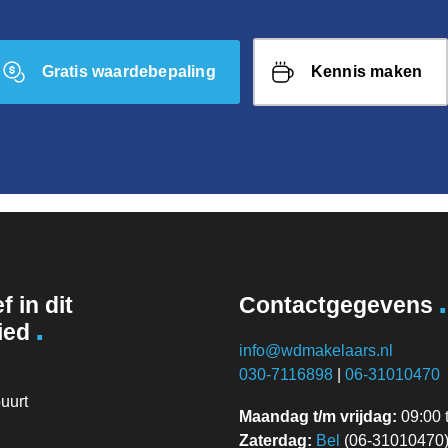
Gratis waardebepaling
Kennis maken
.
f in dit
Contactgegevens
.
ied
info@wdmakelaars.nl
030-7116898
|
06-31010470
uurt
Maandag t/m vrijdag:
09:00 t
Zaterdag:
Bel
(06-31010470) 