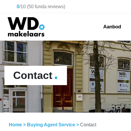
0
/
10
(
50
funda reviews)
Aanbod
.
Contact
Home
>
Buying Agent Service
>
Contact