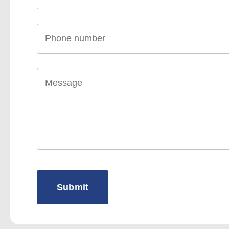
Telefoon
*
Vraag
of
opmerking