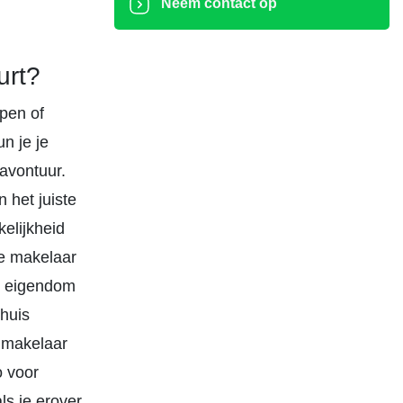
Neem contact op
urt?
pen of
n je je
 avontuur.
 het juiste
elijkheid
de makelaar
te eigendom
 huis
n makelaar
o voor
als je erover