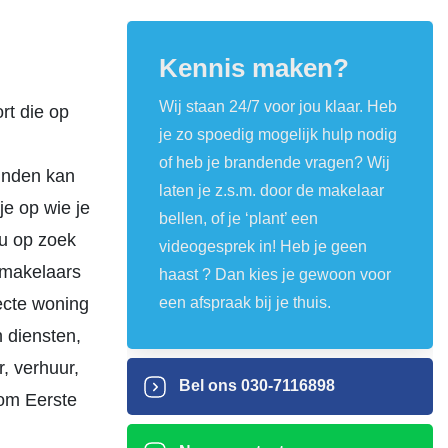
Kennis maken?
Wij staan 24/7 voor jou klaar. Heb
rt die op
je zo spoedig mogelijk hulp nodig
of heb je brandende vragen? Wij
inden kan
laten je z.s.m. door de makelaar
je op wie je
bellen, of je ‘plant’ een
nu op zoek
videogesprek in! Heb je geen
 makelaars
haast ? Dan kies je gewoon voor
ecte woning
een afspraak bij je thuis.
n diensten,
, verhuur,
Bel ons
030-7116898
/om Eerste