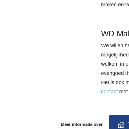
maken en vo
WD Make
We willen h
mogelijkhede
welkom in o
evengoed th
Het is ook 
contact
met 
Meer informatie over