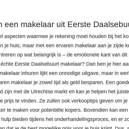
een makelaar uit Eerste Daalsebu
eel aspecten waarmee je rekening moet houden bij het ko
n je huis, maar met een ervaren makelaar aan je zijde ku
treren op wat belangrijk is – de emotionele kant van dit
 échte Eerste Daalsebuurt makelaar? Dan ben je hier aan
akelaar inhuren lijkt een onnodige uitgave, maar in werk
aren makelaar je zowel tijd als geld besparen. Een goe
d zijn met de Utrechtse markt en kan je helpen het juis
te prijs te vinden. Ze zullen ook verkooptips geven om je
jker te maken voor potentiële kopers. Bovendien kan ee
 hulp bieden tijdens het onderhandelingsproces, en er z
n dat je de best mogelijke prijs voor je huis krijgt. Dus, 