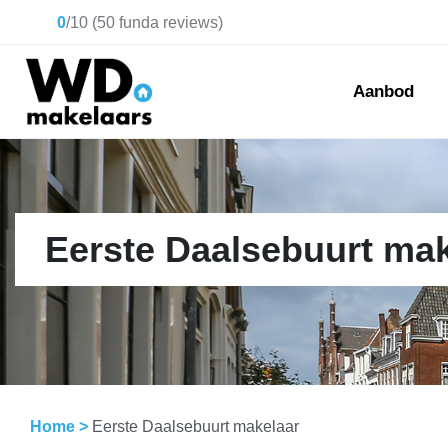
0
/
10
(
50
funda reviews)
Aanbod
Eerste Daalsebuurt mak
Home
>
Eerste Daalsebuurt makelaar