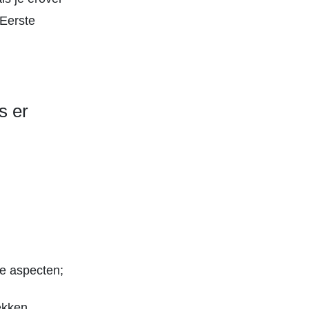
 Eerste
s er
le aspecten;
ekken