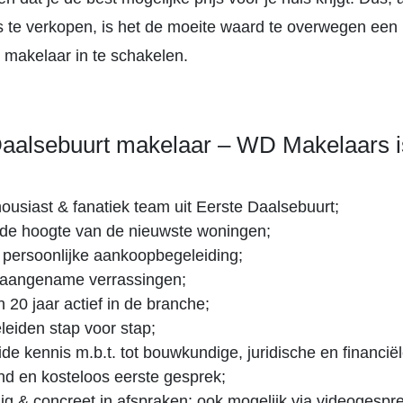
is te verkopen, is het de moeite waard te overwegen een
 makelaar in te schakelen.
Daalsebuurt makelaar – WD Makelaars i
!
ousiast & fanatiek team uit Eerste Daalsebuurt;
p de hoogte van de nieuwste woningen;
persoonlijke aankoopbegeleiding;
aangename verrassingen;
 20 jaar actief in de branche;
eiden stap voor stap;
ide kennis m.b.t. tot bouwkundige, juridische en financië
vend en kosteloos eerste gesprek;
g & concreet in afspraken; ook mogelijk via videogespr