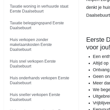
Taxatie woning in verhuurde staat
denkt je hu
Eerste Daalsebuurt
Daalsebuurt
Taxatie beleggingspand Eerste
Daalsebuurt
Eerste 
Huis verkopen zonder
makelaarskosten Eerste
voor jou
Daalsebuurt
Een enth
Huis snel verkopen Eerste
Altijd o
Daalsebuurt
Ontvang 
Geen on
Huis onderhands verkopen Eerste
Meer dan
Daalsebuurt
We begel
Huis sneller verkopen Eerste
Uitgebre
Daalsebuurt
Vrijblij
Eenvoudi