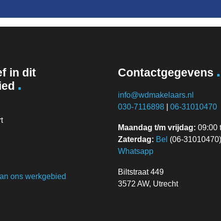
.
f in dit
Contactgegevens
.
ied
info@wdmakelaars.nl
030-7116898
|
06-31010470
t
Maandag t/m vrijdag:
09:00 t
Zaterdag:
Bel
(06-31010470) 
Whatsapp
Biltstraat 449
van ons werkgebied
3572 AW, Utrecht