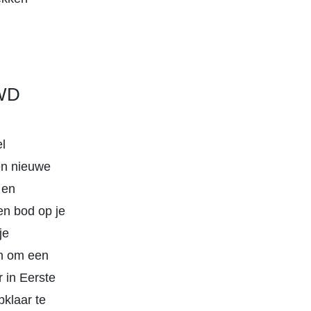
 WD
l
en nieuwe
 en
en bod op je
je
en om een
 in Eerste
klaar te