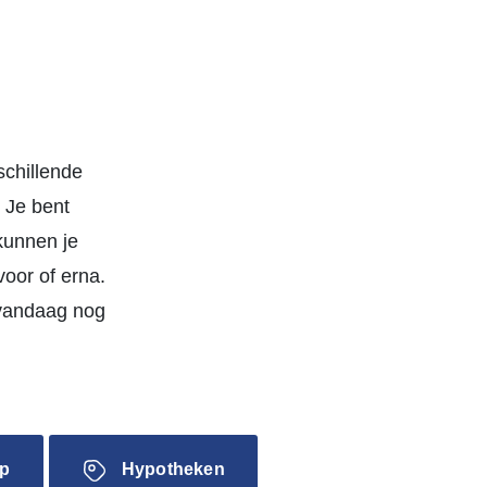
schillende
 Je bent
kunnen je
oor of erna.
 vandaag nog
p
Hypotheken