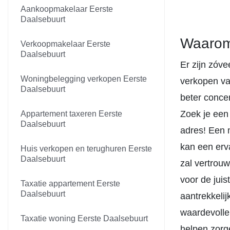
Aankoopmakelaar Eerste
Daalsebuurt
Waarom 
Verkoopmakelaar Eerste
Daalsebuurt
Er zijn zóv
Woningbelegging verkopen Eerste
verkopen va
Daalsebuurt
beter concen
Zoek je een
Appartement taxeren Eerste
Daalsebuurt
adres! Een m
kan een erv
Huis verkopen en terughuren Eerste
Daalsebuurt
zal vertrouw
voor de juis
Taxatie appartement Eerste
Daalsebuurt
aantrekkeli
waardevolle
Taxatie woning Eerste Daalsebuurt
helpen zorge