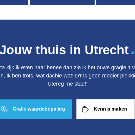
Jouw thuis in Utrecht
ta kijk ik even naar benee dan zie ik het ouwe gragie 't 
en, ik ben trots, wat dachie wat! D'r is geen mooier plek
Utereg me stad!’
Gratis waardebepaling
Kennis maken