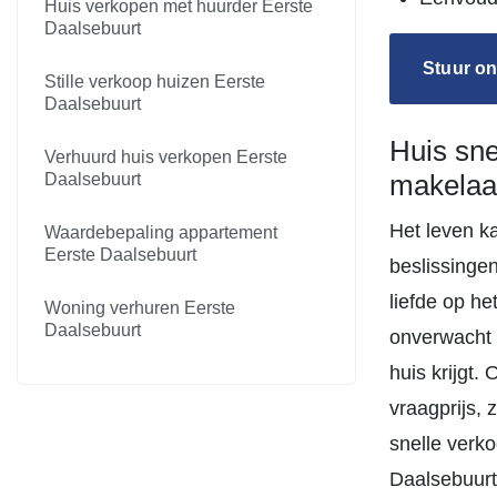
Huis verkopen met huurder Eerste
Daalsebuurt
Stuur on
Stille verkoop huizen Eerste
Daalsebuurt
Huis sn
Verhuurd huis verkopen Eerste
makelaa
Daalsebuurt
Het leven k
Waardebepaling appartement
Eerste Daalsebuurt
beslissinge
liefde op h
Woning verhuren Eerste
Daalsebuurt
onverwacht 
huis krijgt.
vraagprijs,
snelle verk
Daalsebuurt