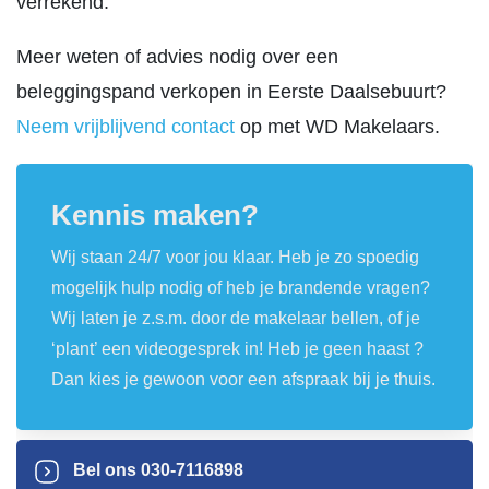
verrekend.
Meer weten of advies nodig over een
beleggingspand verkopen in Eerste Daalsebuurt?
Neem vrijblijvend contact
op met WD Makelaars.
Kennis maken?
Wij staan 24/7 voor jou klaar. Heb je zo spoedig
mogelijk hulp nodig of heb je brandende vragen?
Wij laten je z.s.m. door de makelaar bellen, of je
‘plant’ een videogesprek in! Heb je geen haast ?
Dan kies je gewoon voor een afspraak bij je thuis.
Bel ons
030-7116898