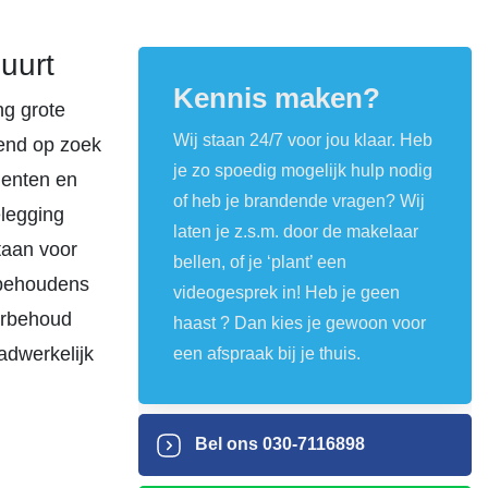
uurt
Kennis maken?
ng grote
Wij staan 24/7 voor jou klaar. Heb
end op zoek
je zo spoedig mogelijk hulp nodig
menten en
of heb je brandende vragen? Wij
elegging
laten je z.s.m. door de makelaar
taan voor
bellen, of je ‘plant’ een
 behoudens
videogesprek in! Heb je geen
oorbehoud
haast ? Dan kies je gewoon voor
adwerkelijk
een afspraak bij je thuis.
Bel ons
030-7116898