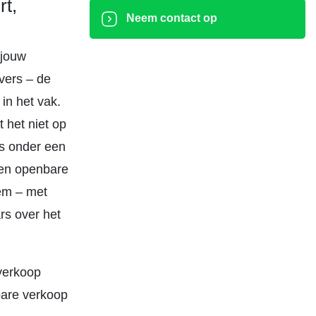
t,
Neem contact op
 jouw
vers – de
 in het vak.
 het niet op
is onder een
een openbare
eem – met
rs over het
verkoop
bare verkoop