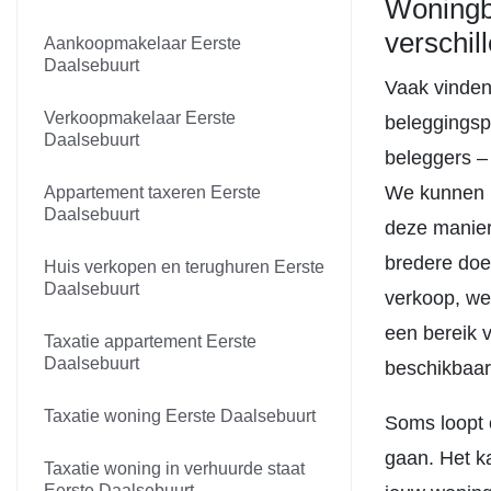
Woningbe
verschil
Aankoopmakelaar Eerste
Daalsebuurt
Vaak vinden
Verkoopmakelaar Eerste
beleggingsp
Daalsebuurt
beleggers – 
We kunnen h
Appartement taxeren Eerste
Daalsebuurt
deze manier
bredere doe
Huis verkopen en terughuren Eerste
Daalsebuurt
verkoop, we
een bereik 
Taxatie appartement Eerste
Daalsebuurt
beschikbaar
Taxatie woning Eerste Daalsebuurt
Soms loopt 
gaan. Het k
Taxatie woning in verhuurde staat
Eerste Daalsebuurt