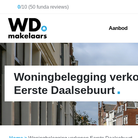
0
/
10
(
50
funda reviews)
Aanbod
Woningbelegging verk
.
Eerste Daalsebuurt