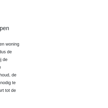
open
een woning
 dus de
j de
e
rhoud, de
nodig te
t tot de