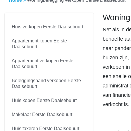
Home
>
Woningbelegging verkopen Eerste Daalsebuurt
Woningb
Huis verkopen Eerste Daalsebuurt
Net als in d
behoefte aa
Appartement kopen Eerste
Daalsebuurt
naar panden
huizen zijn,
Appartement verkopen Eerste
Daalsebuurt
verkopen in
een snelle 
Beleggingspand verkopen Eerste
administrati
Daalsebuurt
van financi
Huis kopen Eerste Daalsebuurt
verkocht is.
Makelaar Eerste Daalsebuurt
Huis taxeren Eerste Daalsebuurt