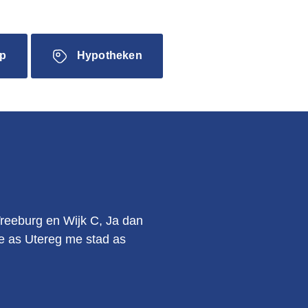
p
Hypotheken
.
Vreeburg en Wijk C, Ja dan
kie as Utereg me stad as