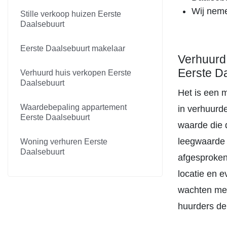
Wij neme
Stille verkoop huizen Eerste
Daalsebuurt
Eerste Daalsebuurt makelaar
Verhuurd
Eerste D
Verhuurd huis verkopen Eerste
Daalsebuurt
Het is een 
Waardebepaling appartement
in verhuurde
Eerste Daalsebuurt
waarde die d
leegwaarde l
Woning verhuren Eerste
Daalsebuurt
afgesproken
locatie en 
wachten met
huurders de