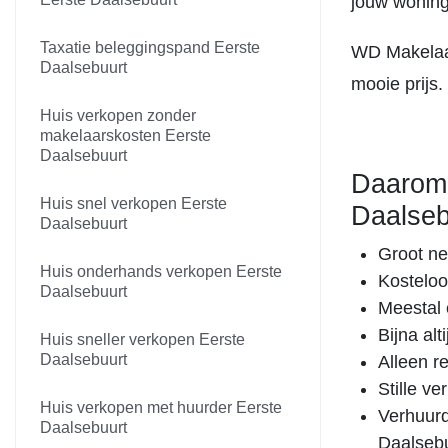
jouw woning
Taxatie beleggingspand Eerste
WD Makelaar
Daalsebuurt
mooie prijs.
Huis verkopen zonder
makelaarskosten Eerste
Daalsebuurt
Daarom 
Huis snel verkopen Eerste
Daalseb
Daalsebuurt
Groot ne
Huis onderhands verkopen Eerste
Kosteloo
Daalsebuurt
Meestal 
Bijna al
Huis sneller verkopen Eerste
Daalsebuurt
Alleen r
Stille v
Huis verkopen met huurder Eerste
Verhuurd
Daalsebuurt
Daalsebu