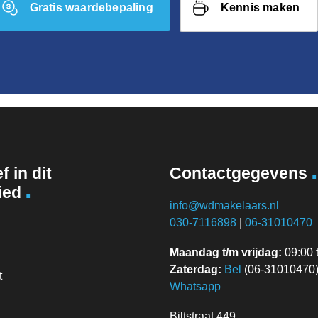
Gratis waardebepaling
Kennis maken
.
f in dit
Contactgegevens
.
ied
info@wdmakelaars.nl
030-7116898
|
06-31010470
Maandag t/m vrijdag:
09:00 t
Zaterdag:
Bel
(06-31010470) 
t
Whatsapp
Biltstraat 449