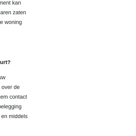
oment kan
jaren zaten
 de woning
urt?
ouw
 over de
eem contact
belegging
n en middels