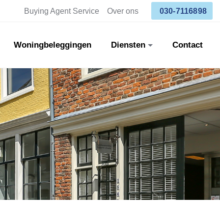
Buying Agent Service
Over ons
030-7116898
Woningbeleggingen
Diensten
Contact