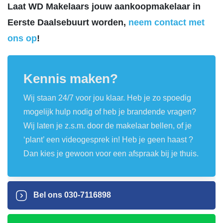
Laat WD Makelaars jouw aankoopmakelaar in
Eerste Daalsebuurt worden,
neem contact met
ons op
!
Kennis maken?
Wij staan 24/7 voor jou klaar. Heb je zo spoedig
mogelijk hulp nodig of heb je brandende vragen?
Wij laten je z.s.m. door de makelaar bellen, of je
‘plant’ een videogesprek in! Heb je geen haast ?
Dan kies je gewoon voor een afspraak bij je thuis.
Bel ons
030-7116898