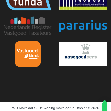
WD Makelaars - De woning makelaar in Utrecht
© 2026