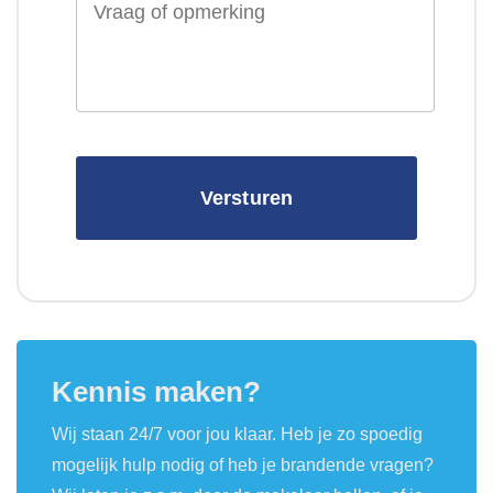
of
opmerking
Kennis maken?
Wij staan 24/7 voor jou klaar. Heb je zo spoedig
mogelijk hulp nodig of heb je brandende vragen?