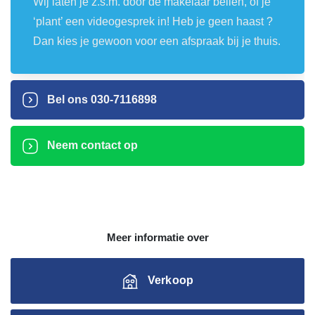
Wij laten je z.s.m. door de makelaar bellen, of je
‘plant’ een videogesprek in! Heb je geen haast ?
Dan kies je gewoon voor een afspraak bij je thuis.
Bel ons
030-7116898
Neem contact op
Meer informatie over
Verkoop