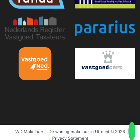
WD Makelaars - De woning makelaar in Utrecht
© 2026
Privacy Statement