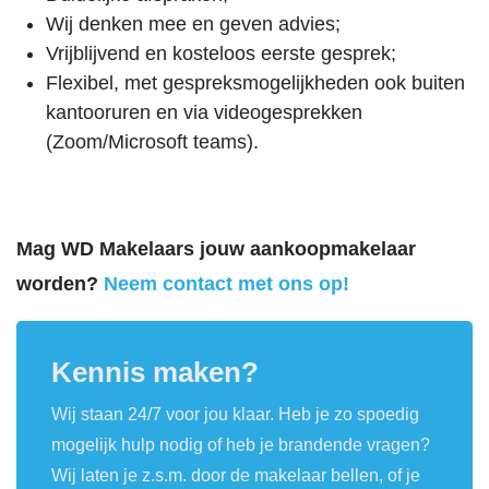
Wij denken mee en geven advies;
Vrijblijvend en kosteloos eerste gesprek;
Flexibel, met gespreksmogelijkheden ook buiten
kantooruren en via videogesprekken
(Zoom/Microsoft teams).
Mag WD Makelaars jouw aankoopmakelaar
worden?
Neem contact met ons op!
Kennis maken?
Wij staan 24/7 voor jou klaar. Heb je zo spoedig
mogelijk hulp nodig of heb je brandende vragen?
Wij laten je z.s.m. door de makelaar bellen, of je