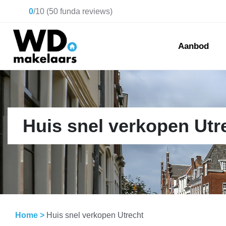
0
/
10
(
50
funda reviews)
Aanbod
Huis snel verkopen Utr
Home
>
Huis snel verkopen Utrecht