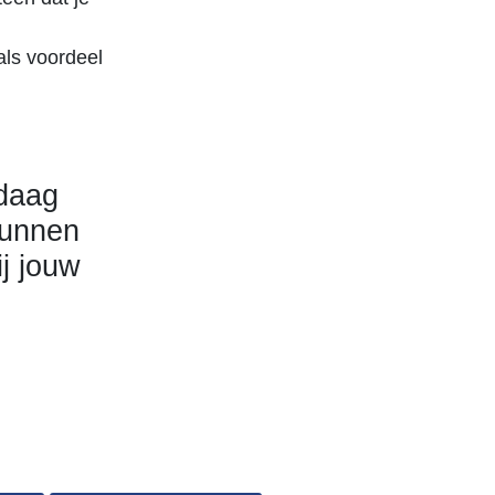
 als voordeel
ndaag
kunnen
j jouw