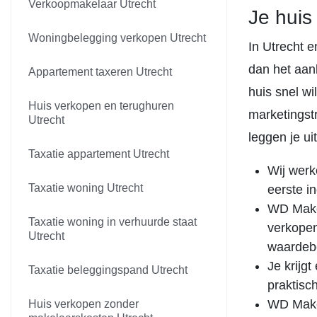
Verkoopmakelaar Utrecht
Je huis
Woningbelegging verkopen Utrecht
In Utrecht 
dan het aanb
Appartement taxeren Utrecht
huis snel wi
Huis verkopen en terughuren
marketingstr
Utrecht
leggen je u
Taxatie appartement Utrecht
Wij werk
Taxatie woning Utrecht
eerste i
WD Makel
Taxatie woning in verhuurde staat
verkopen
Utrecht
waardeb
Je krijgt
Taxatie beleggingspand Utrecht
praktisch
WD Make
Huis verkopen zonder