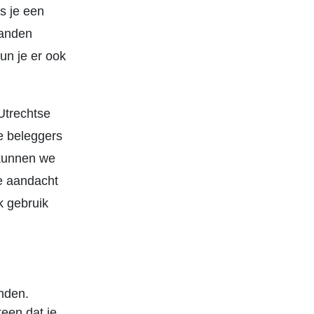
s je een
aanden
kun je er ook
Utrechtse
e beleggers
 kunnen we
e aandacht
k gebruik
nden.
teen dat je