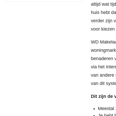
altijd wat t
huis hebt da
verder zijn 
voor kiezen
WD Makelaar
woningmarkt
benaderen v
via het int
van andere 
van dit sys
Dit zijn de
Meestal 
Je hebt 