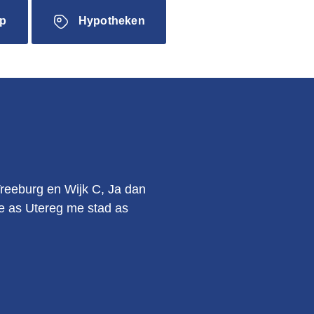
p
Hypotheken
.
Vreeburg en Wijk C, Ja dan
kie as Utereg me stad as