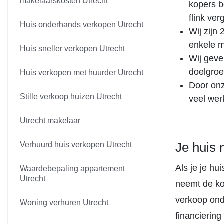
makelaarskosten Utrecht
kopers b
flink ver
Huis onderhands verkopen Utrecht
Wij zijn
enkele m
Huis sneller verkopen Utrecht
Wij geven
doelgroe
Huis verkopen met huurder Utrecht
Door onz
Stille verkoop huizen Utrecht
veel wer
Utrecht makelaar
Je huis 
Verhuurd huis verkopen Utrecht
Als je je h
Waardebepaling appartement
Utrecht
neemt de ko
verkoop ond
Woning verhuren Utrecht
financiering