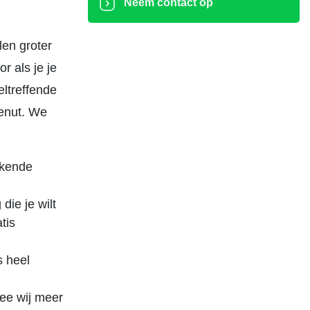
Neem contact op
len groter
r als je je
eltreffende
benut. We
ekende
die je wilt
tis
s heel
ee wij meer