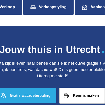
Verkoop
Verkoopstyling
Aankoo
Jouw thuis in Utrecht
ta kijk ik even naar benee dan zie ik het ouwe gragie 't 
en, ik ben trots, wat dachie wat! D'r is geen mooier plek
Utereg me stad!’
Gratis waardebepaling
Kennis maken