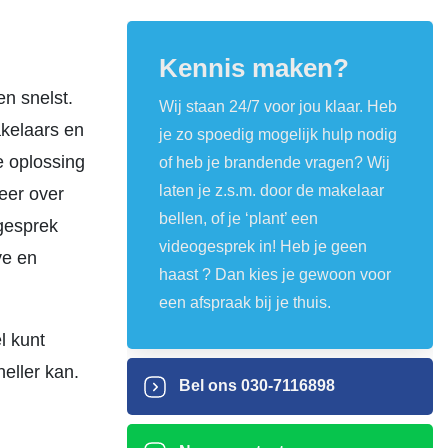
Kennis maken?
en snelst.
Wij staan 24/7 voor jou klaar. Heb
akelaars en
je zo spoedig mogelijk hulp nodig
e oplossing
of heb je brandende vragen? Wij
laten je z.s.m. door de makelaar
meer over
bellen, of je ‘plant’ een
ogesprek
videogesprek in! Heb je geen
ve en
haast ? Dan kies je gewoon voor
een afspraak bij je thuis.
l kunt
eller kan.
Bel ons
030-7116898