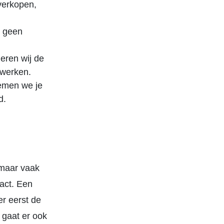
 verkopen,
n geen
leren wij de
 werken.
nemen we je
d.
 maar vaak
act. Een
er eerst de
 gaat er ook