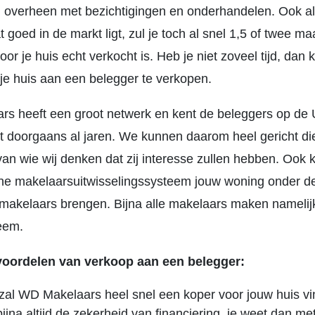
ijd overheen met bezichtigingen en onderhandelen. Ook al
t goed in de markt ligt, zul je toch al snel 1,5 of twee m
voor je huis echt verkocht is. Heb je niet zoveel tijd, dan 
 je huis aan een belegger te verkopen.
s heeft een groot netwerk en kent de beleggers op de 
 doorgaans al jaren. We kunnen daarom heel gericht di
an wie wij denken dat zij interesse zullen hebben. Ook
erne makelaarsuitwisselingssysteem jouw woning onder d
makelaars brengen. Bijna alle makelaars maken namelij
teem.
 voordelen van verkoop aan een belegger:
zal WD Makelaars heel snel een koper voor jouw huis vi
bijna altijd de zekerheid van financiering, je weet dan me