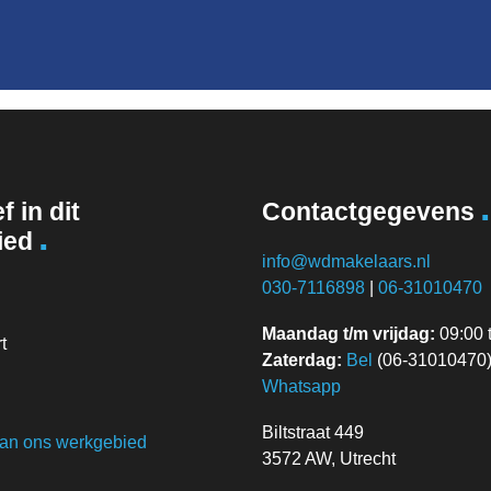
.
f in dit
Contactgegevens
.
ied
info@wdmakelaars.nl
030-7116898
|
06-31010470
Maandag t/m vrijdag:
09:00 t
t
Zaterdag:
Bel
(06-31010470) 
Whatsapp
n
Biltstraat 449
van ons werkgebied
3572 AW, Utrecht