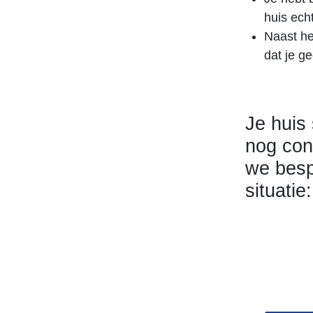
huis echt
Naast het
dat je g
Je huis
nog con
we besp
situatie