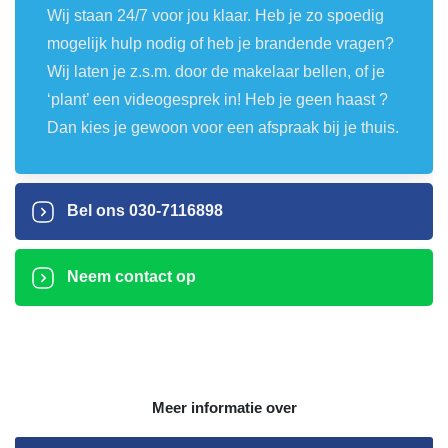
Wij staan 24/7 voor jou klaar. Heb je zo spoedig
mogelijk hulp nodig of heb je brandende vragen?
Wij laten je z.s.m. door de makelaar bellen, of je
‘plant’ een videogesprek in! Heb je geen haast ?
Dan kies je gewoon voor een afspraak bij je thuis.
Bel ons
030-7116898
Neem contact op
Meer informatie over