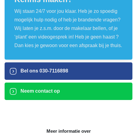
Wij staan 24/7 voor jou klaar. Heb je zo spoedig
mogelijk hulp nodig of heb je brandende vragen?
Wij laten je z.s.m. door de makelaar bellen, of je
‘plant’ een videogesprek in! Heb je geen haast ?
Dan kies je gewoon voor een afspraak bij je thuis.
Bel ons
030-7116898
Neem contact op
Meer informatie over