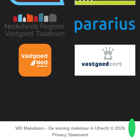
WD Makelaars - De woning makelaar in Utrecht
© 2026
Privacy Statement