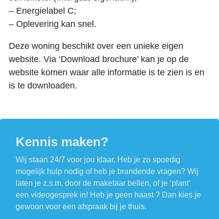
– Energielabel C;
– Oplevering kan snel.
Deze woning beschikt over een unieke eigen
website. Via ‘Download brochure’ kan je op de
website komen waar alle informatie is te zien is en
is te downloaden.
Kennis maken?
Wij staan 24/7 voor jou klaar. Heb je zo spoedig
mogelijk hulp nodig of heb je brandende vragen? Wij
laten je z.s.m. door de makelaar bellen, of je ‘plant’
een videogesprek in! Heb je geen haast ? Dan kies je
gewoon voor een afspraak bij je thuis.