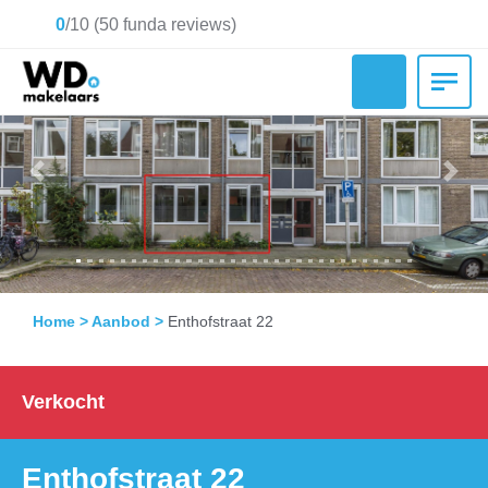
0
/
10
(
50
funda reviews)
Previous
Nex
Home
>
Aanbod
>
Enthofstraat 22
Verkocht
Enthofstraat 22