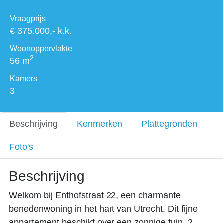
Vraagprijs
€ 375.000,- k.k.
Woonoppervlakte
2
56 m
Kamers
3
Beschrijving
Kenmerken
Plattegronden
Foto's
Beschrijving
Welkom bij Enthofstraat 22, een charmante
benedenwoning in het hart van Utrecht. Dit fijne
appartement beschikt over een zonnige tuin, 2