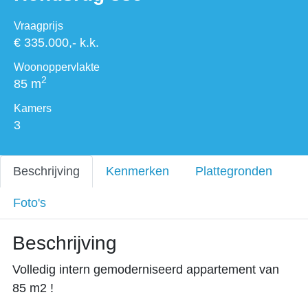
Vraagprijs
€ 335.000,- k.k.
Woonoppervlakte
2
85 m
Kamers
3
Beschrijving
Kenmerken
Plattegronden
Foto's
Beschrijving
Volledig intern gemoderniseerd appartement van
85 m2 !