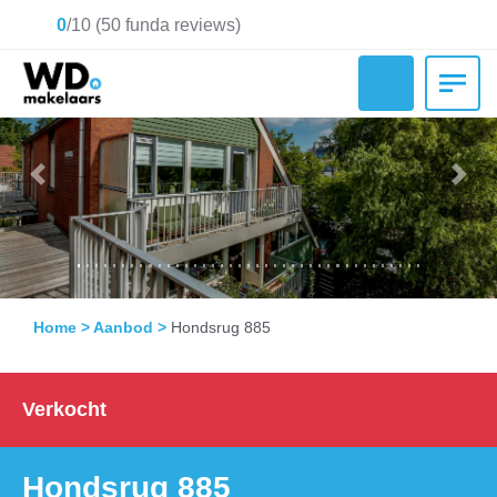
0
/
10
(
50
funda reviews)
Previous
Nex
Home
>
Aanbod
>
Hondsrug 885
Verkocht
Hondsrug 885