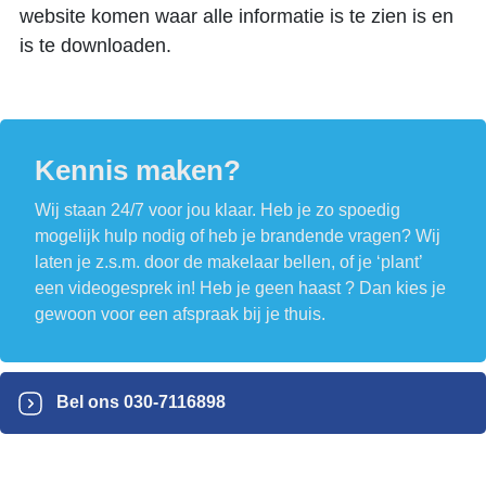
website komen waar alle informatie is te zien is en
is te downloaden.
Kennis maken?
Wij staan 24/7 voor jou klaar. Heb je zo spoedig
mogelijk hulp nodig of heb je brandende vragen? Wij
laten je z.s.m. door de makelaar bellen, of je ‘plant’
een videogesprek in! Heb je geen haast ? Dan kies je
gewoon voor een afspraak bij je thuis.
Bel ons
030-7116898