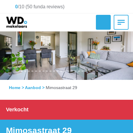
0
/
10
(
50
funda reviews)
Previous
Nex
Home
>
Aanbod
>
Mimosastraat 29
Verkocht
Mimosastraat 29