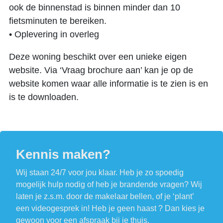
ook de binnenstad is binnen minder dan 10
fietsminuten te bereiken.
• Oplevering in overleg
Deze woning beschikt over een unieke eigen
website. Via ‘Vraag brochure aan’ kan je op de
website komen waar alle informatie is te zien is en
is te downloaden.
Kennis maken?
Wij staan 24/7 voor jou klaar. Heb je zo spoedig
mogelijk hulp nodig of heb je brandende vragen? Wij
laten je z.s.m. door de makelaar bellen, of je ‘plant’
een videogesprek in! Heb je geen haast ? Dan kies je
gewoon voor een afspraak bij je thuis.