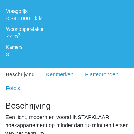
Vraagprijs
€ 349.000,- k.k.
Woonoppervlakte
2
77 m
Kamers
3
Beschrijving
Kenmerken
Plattegronden
Foto's
Beschrijving
Een licht, modern en vooral INSTAPKLAAR
hoekappartement op minder dan 10 minuten fietsen
van het centrum.