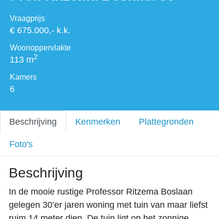
Vraagprijs
€ 675.000,- k.k.
Woonoppervlakte
2
113 m
Kamers
6
Beschrijving
Kenmerken
Plattegronden
Foto's
Beschrijving
In de mooie rustige Professor Ritzema Boslaan
gelegen 30’er jaren woning met tuin van maar liefst
ruim 14 meter diep. De tuin ligt op het zonnige