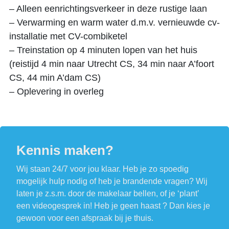
– Alleen eenrichtingsverkeer in deze rustige laan
– Verwarming en warm water d.m.v. vernieuwde cv-
installatie met CV-combiketel
– Treinstation op 4 minuten lopen van het huis
(reistijd 4 min naar Utrecht CS, 34 min naar A’foort
CS, 44 min A’dam CS)
– Oplevering in overleg
Kennis maken?
Wij staan 24/7 voor jou klaar. Heb je zo spoedig
mogelijk hulp nodig of heb je brandende vragen? Wij
laten je z.s.m. door de makelaar bellen, of je ‘plant’
een videogesprek in! Heb je geen haast ? Dan kies je
gewoon voor een afspraak bij je thuis.