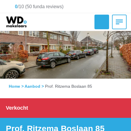
0
/
10
(
50
funda reviews)
Previous
Nex
Home
>
Aanbod
>
Prof. Ritzema Boslaan 85
Verkocht
Prof. Ritzema Boslaan 85