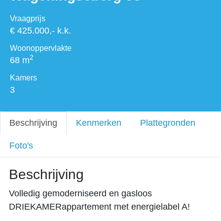
Vraagprijs
€ 425.000,- k.k.
Woonoppervlakte
2
68 m
Kamers
3
Beschrijving
Kenmerken
Plattegronden
Foto's
Beschrijving
Volledig gemoderniseerd en gasloos
DRIEKAMERappartement met energielabel A!