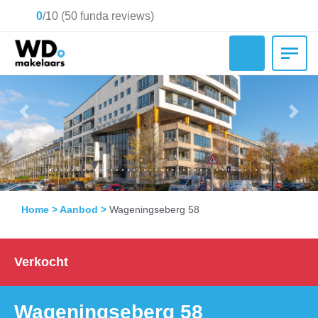
0
/
10
(
50
funda reviews)
Previous
Nex
Home
>
Aanbod
>
Wageningseberg 58
Verkocht
Wageningseberg 58