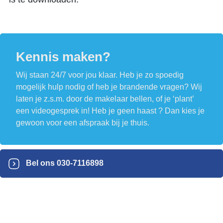
Kennis maken?
Wij staan 24/7 voor jou klaar. Heb je zo spoedig
mogelijk hulp nodig of heb je brandende vragen? Wij
laten je z.s.m. door de makelaar bellen, of je ‘plant’
een videogesprek in! Heb je geen haast ? Dan kies je
gewoon voor een afspraak bij je thuis.
Bel ons
030-7116898