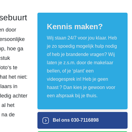
sebuurt
Kennis maken?
en door
Wij staan 24/7 voor jou klaar. Heb
ersoonlijke
je zo spoedig mogelijk hulp nodig
op, hoe ga
of heb je brandende vragen? Wij
stuk
laten je z.s.m. door de makelaar
oto’s te
bellen, of je ‘plant’ een
at het niet:
videogesprek in! Heb je geen
laars in
haast ? Dan kies je gewoon voor
ledig achter
een afspraak bij je thuis.
al het
s na de
Bel ons
030-7116898