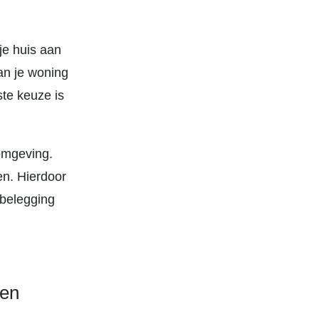
je huis aan
an je woning
ste keuze is
omgeving.
en. Hierdoor
gbelegging
pen