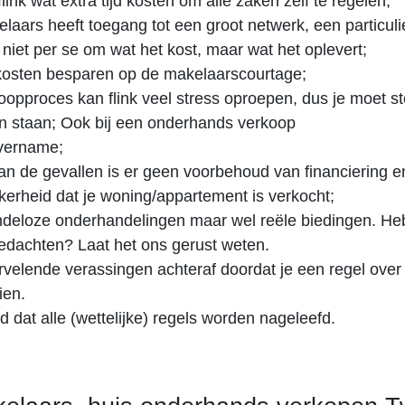
link wat extra tijd kosten om alle zaken zelf te regelen;
aars heeft toegang tot een groot netwerk, een particulie
 niet per se om wat het kost, maar wat het oplevert;
kosten besparen op de makelaarscourtage;
oopproces kan flink veel stress oproepen, dus je moet ste
 staan; Ook bij een onderhands verkoop
vername;
van de gevallen is er geen voorbehoud van financiering e
ekerheid dat je woning/appartement is verkocht;
deloze onderhandelingen maar wel reële biedingen. Heb
 gedachten? Laat het ons gerust weten.
velende verassingen achteraf doordat je een regel over
ien.
d dat alle (wettelijke) regels worden nageleefd.