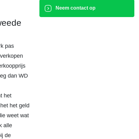
Neem contact op
weede
rk pas
s verkopen
erkoopprijs
weeg dan WD
t het
 het het geld
 die weet wat
 alle
ij de