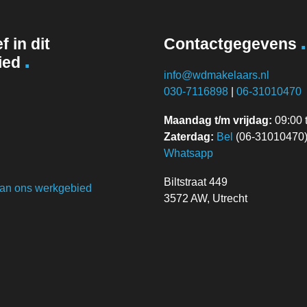
.
f in dit
Contactgegevens
.
ied
info@wdmakelaars.nl
030-7116898
|
06-31010470
Maandag t/m vrijdag:
09:00 t
Zaterdag:
Bel
(06-31010470) 
Whatsapp
Biltstraat 449
van ons werkgebied
3572 AW, Utrecht