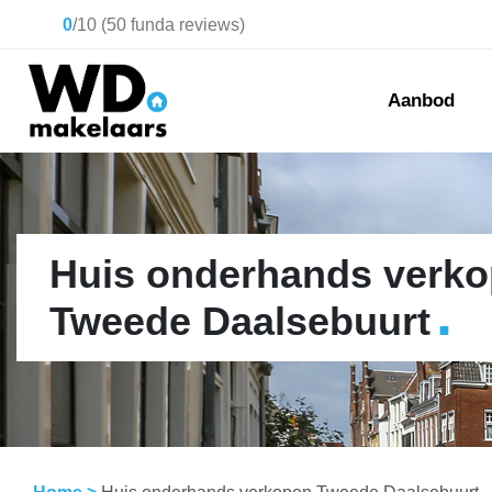
0
/
10
(
50
funda reviews)
Aanbod
Huis onderhands verk
.
Tweede Daalsebuurt