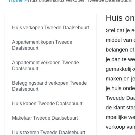
Home
>
Huis onderhands verkopen Tweede Daalsebuurt
Huis on
Huis verkopen Tweede Daalsebuurt
Stel dat je
middel van o
Appartement kopen Tweede
Daalsebuurt
belangen of
je dan te w
Appartement verkopen Tweede
Daalsebuurt
gemakkelijke
maken en je
Beleggingspand verkopen Tweede
je huis ond
Daalsebuurt
Tweede Daal
Huis kopen Tweede Daalsebuurt
de klant st
moeilijke we
Makelaar Tweede Daalsebuurt
verkoop van
Huis taxeren Tweede Daalsebuurt