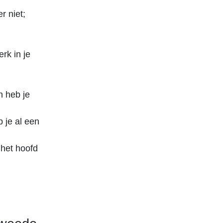
r niet;
rk in je
n heb je
 je al een
 het hoofd