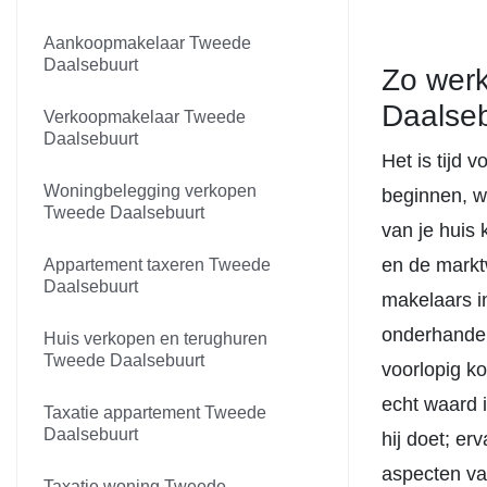
Aankoopmakelaar Tweede
Daalsebuurt
Zo wer
Daalse
Verkoopmakelaar Tweede
Daalsebuurt
Het is tijd 
Woningbelegging verkopen
beginnen, w
Tweede Daalsebuurt
van je huis
en de markt
Appartement taxeren Tweede
Daalsebuurt
makelaars i
onderhandeli
Huis verkopen en terughuren
Tweede Daalsebuurt
voorlopig ko
echt waard i
Taxatie appartement Tweede
Daalsebuurt
hij doet; e
aspecten van
Taxatie woning Tweede