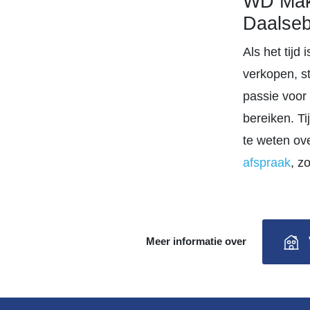
WD Make
Daalseb
Als het tij
verkopen, s
passie voor
bereiken. T
te weten ov
afspraak
, z
Meer informatie over