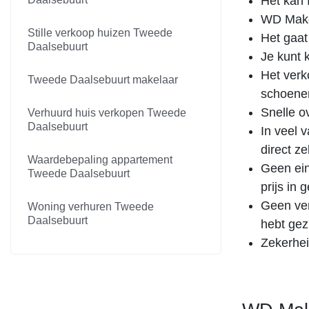
Het kan f
WD Makel
Stille verkoop huizen Tweede
Het gaat
Daalsebuurt
Je kunt 
Het verk
Tweede Daalsebuurt makelaar
schoenen
Snelle o
Verhuurd huis verkopen Tweede
Daalsebuurt
In veel 
direct z
Waardebepaling appartement
Geen ein
Tweede Daalsebuurt
prijs in
Geen ver
Woning verhuren Tweede
Daalsebuurt
hebt gez
Zekerhei