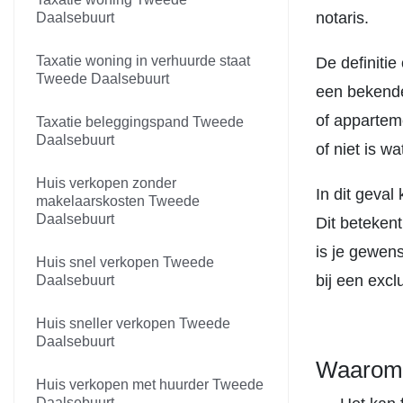
notaris.
Daalsebuurt
Taxatie woning in verhuurde staat
De definiti
Tweede Daalsebuurt
een bekende
of appartem
Taxatie beleggingspand Tweede
Daalsebuurt
of niet is wat
Huis verkopen zonder
In dit geva
makelaarskosten Tweede
Daalsebuurt
Dit betekent
is je gewen
Huis snel verkopen Tweede
bij een exc
Daalsebuurt
Huis sneller verkopen Tweede
Daalsebuurt
Waarom w
Huis verkopen met huurder Tweede
Daalsebuurt