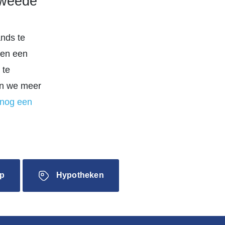
Tweede
ands te
ben een
 te
men we meer
 nog een
p
Hypotheken