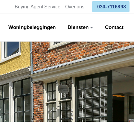
Buying Agent Service
Over ons
030-7116898
Woningbeleggingen
Diensten
Contact