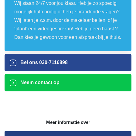
Wij staan 24/7 voor jou klaar. Heb je zo spoedig
mogelijk hulp nodig of heb je brandende vragen?
Wij laten je z.s.m. door de makelaar bellen, of je
‘plant’ een videogesprek in! Heb je geen haast ?
Dan kies je gewoon voor een afspraak bij je thuis.
Bel ons
030-7116898
Neem contact op
Meer informatie over