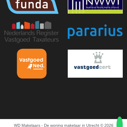
WD Makelaars - De woning makelaar in Utrecht
© 2026