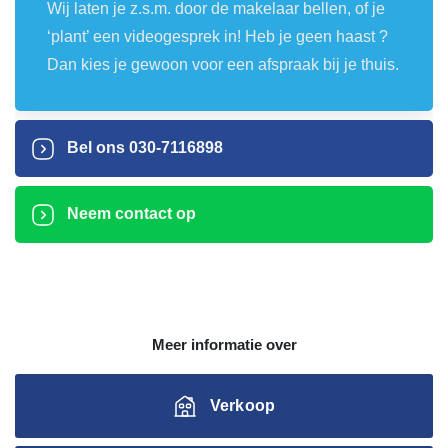
Wij laten je z.s.m. door de makelaar bellen, of je
‘plant’ een videogesprek in! Heb je geen haast ?
Dan kies je gewoon voor een afspraak bij je thuis.
Bel ons
030-7116898
Neem contact op
Meer informatie over
Verkoop