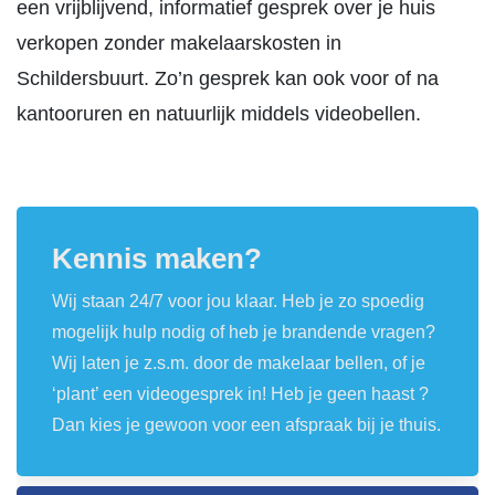
een vrijblijvend, informatief gesprek over je huis
verkopen zonder makelaarskosten in
Schildersbuurt. Zo’n gesprek kan ook voor of na
kantooruren en natuurlijk middels videobellen.
Kennis maken?
Wij staan 24/7 voor jou klaar. Heb je zo spoedig
mogelijk hulp nodig of heb je brandende vragen?
Wij laten je z.s.m. door de makelaar bellen, of je
‘plant’ een videogesprek in! Heb je geen haast ?
Dan kies je gewoon voor een afspraak bij je thuis.