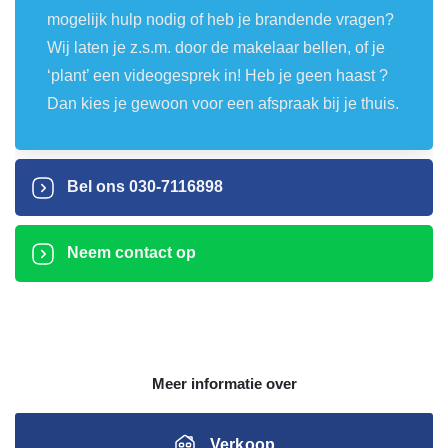
mogelijk hulp nodig of heb je brandende vragen?
Wij laten je z.s.m. door de makelaar bellen, of je
‘plant’ een videogesprek in! Heb je geen haast ?
Dan kies je gewoon voor een afspraak bij je thuis.
Bel ons
030-7116898
Neem contact op
Meer informatie over
Verkoop