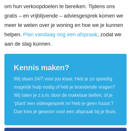
om hun verkoopdoelen te bereiken. Tijdens ons
gratis – en vrijblijvende – adviesgesprek komen we
meer te weten over je woning en hoe we je kunnen
helpen.
Plan vandaag nog een afspraak
, zodat we
aan de slag kunnen.
Kennis maken?
Wij staan 24/7 voor jou klaar. Heb je zo spoedig
mogelijk hulp nodig of heb je brandende vragen?
Wij laten je z.s.m. door de makelaar bellen, of je
‘plant’ een videogesprek in! Heb je geen haast ?
Dan kies je gewoon voor een afspraak bij je thuis.