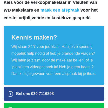
Kies voor de verkoopmakelaar in Vleuten van
WD Makelaars en
maak een afspraak
voor het
eerste, vrijblijvende en kosteloze gesprek!
Kennis maken?
Wij staan 24/7 voor jou klaar. Heb je zo spoedig
mogelijk hulp nodig of heb je brandende vragen?
Wij laten je z.s.m. door de makelaar bellen, of je
‘plant’ een videogesprek in! Heb je geen haast ?
Dan kies je gewoon voor een afspraak bij je thuis.
Bel ons
030-7116898