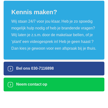
Kennis maken?
Wij staan 24/7 voor jou klaar. Heb je zo spoedig
mogelijk hulp nodig of heb je brandende vragen?
Wij laten je z.s.m. door de makelaar bellen, of je
‘plant’ een videogesprek in! Heb je geen haast ?
Dan kies je gewoon voor een afspraak bij je thuis.
Bel ons
030-7116898
Neem contact op