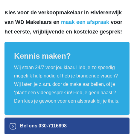
Kies voor de verkoopmakelaar in Rivierenwijk
van WD Makelaars en
maak een afspraak
voor
het eerste, vrijblijvende en kosteloze gesprek!
Kennis maken?
Wij staan 24/7 voor jou klaar. Heb je zo spoedig
mogelijk hulp nodig of heb je brandende vragen?
Wij laten je z.s.m. door de makelaar bellen, of je
‘plant’ een videogesprek in! Heb je geen haast ?
Dan kies je gewoon voor een afspraak bij je thuis.
Bel ons
030-7116898