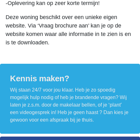
-Oplevering kan op zeer korte termijn!
Deze woning beschikt over een unieke eigen
website. Via ‘Vraag brochure aan’ kan je op de
website komen waar alle informatie in te zien is en
is te downloaden.
Kennis maken?
Wij staan 24/7 voor jou klaar. Heb je zo spoedig
mogelijk hulp nodig of heb je brandende vragen? Wij
laten je z.s.m. door de makelaar bellen, of je ‘plant’
een videogesprek in! Heb je geen haast ? Dan kies je
gewoon voor een afspraak bij je thuis.