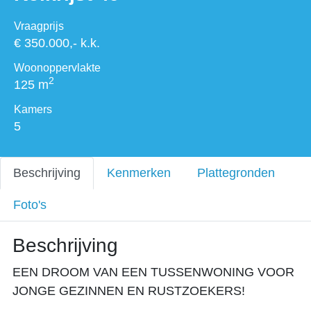
Vraagprijs
€ 350.000,- k.k.
Woonoppervlakte
2
125 m
Kamers
5
Beschrijving
Kenmerken
Plattegronden
Foto's
Beschrijving
EEN DROOM VAN EEN TUSSENWONING VOOR
JONGE GEZINNEN EN RUSTZOEKERS!