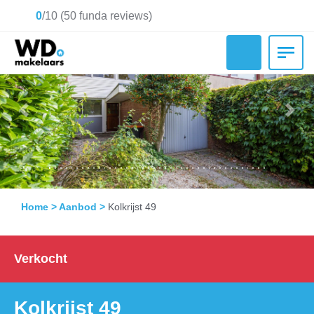
0
/
10
(
50
funda reviews)
Previous
Nex
Home
>
Aanbod
>
Kolkrijst 49
Verkocht
Kolkrijst 49