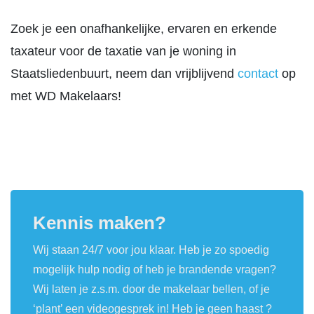
Zoek je een onafhankelijke, ervaren en erkende
taxateur voor de taxatie van je woning in
Staatsliedenbuurt, neem dan vrijblijvend
contact
op
met WD Makelaars!
Kennis maken?
Wij staan 24/7 voor jou klaar. Heb je zo spoedig
mogelijk hulp nodig of heb je brandende vragen?
Wij laten je z.s.m. door de makelaar bellen, of je
‘plant’ een videogesprek in! Heb je geen haast ?