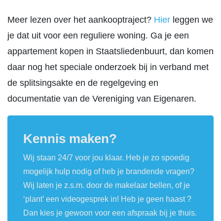
Meer lezen over het aankooptraject?
Hier
leggen we
je dat uit voor een reguliere woning. Ga je een
appartement kopen in Staatsliedenbuurt, dan komen
daar nog het speciale onderzoek bij in verband met
de splitsingsakte en de regelgeving en
documentatie van de Vereniging van Eigenaren.
Kennis maken?
Wij staan 24/7 voor jou klaar. Heb je zo spoedig
mogelijk hulp nodig of heb je brandende vragen?
Wij laten je z.s.m. door de makelaar bellen, of je
‘plant’ een videogesprek in! Heb je geen haast ?
Dan kies je gewoon voor een afspraak bij je thuis.