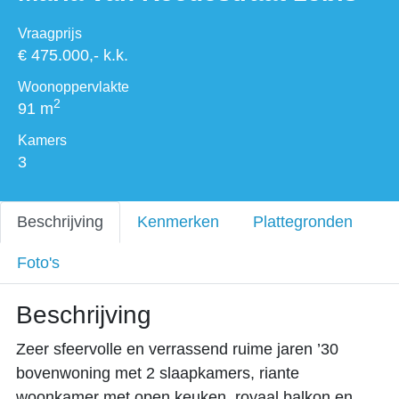
Vraagprijs
€ 475.000,- k.k.
Woonoppervlakte
2
91 m
Kamers
3
Beschrijving
Kenmerken
Plattegronden
Foto's
Beschrijving
Zeer sfeervolle en verrassend ruime jaren ’30
bovenwoning met 2 slaapkamers, riante
woonkamer met open keuken, royaal balkon en