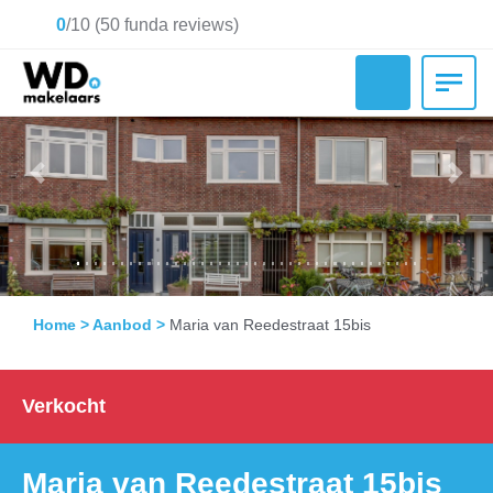
0
/
10
(
50
funda reviews)
Previous
Nex
Home
>
Aanbod
>
Maria van Reedestraat 15bis
Verkocht
Maria van Reedestraat 15bis