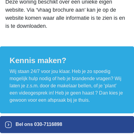
Deze woning beschikt over een unieke eigen
website. Via ‘Vraag brochure aan’ kan je op de
website komen waar alle informatie is te zien is en
is te downloaden.
Kennis maken?
Wij staan 24/7 voor jou klaar. Heb je zo spoedig
mogelijk hulp nodig of heb je brandende vragen? Wij
laten je z.s.m. door de makelaar bellen, of je ‘plant’
een videogesprek in! Heb je geen haast ? Dan kies je
gewoon voor een afspraak bij je thuis.
Bel ons
030-7116898