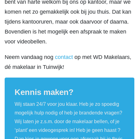
bent van harte welkom bij ons op kantoor, maar we
komen net zo gemakkelijk ook bij jou thuis. Dat kan
tijdens kantooruren, maar ook daarvoor of daarna.
Bovendien is het mogelijk een afspraak te maken
voor videobellen.
Neem vandaag nog
contact
op met WD Makelaars,
dé makelaar in Tuinwijk!
Kennis maken?
Wij staan 24/7 voor jou klaar. Heb je zo spoedig
mogelijk hulp nodig of heb je brandende vragen?
Wij laten je z.s.m. door de makelaar bellen, of je
‘plant’ een videogesprek in! Heb je geen haast ?
Dan kies je gewoon voor een afspraak bij je thuis.