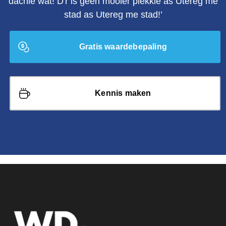
dachie wat! D'r is geen mooier plekkie as Utereg me
stad as Utereg me stad!’
Gratis waardebepaling
Kennis maken