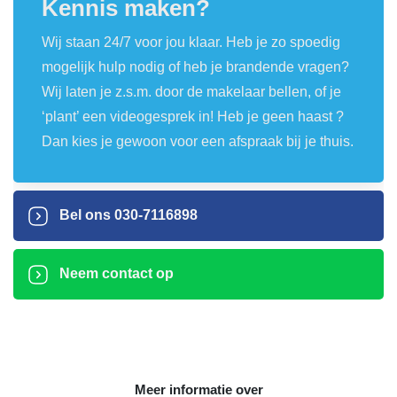
Kennis maken?
Wij staan 24/7 voor jou klaar. Heb je zo spoedig
mogelijk hulp nodig of heb je brandende vragen?
Wij laten je z.s.m. door de makelaar bellen, of je
‘plant’ een videogesprek in! Heb je geen haast ?
Dan kies je gewoon voor een afspraak bij je thuis.
Bel ons
030-7116898
Neem contact op
Meer informatie over