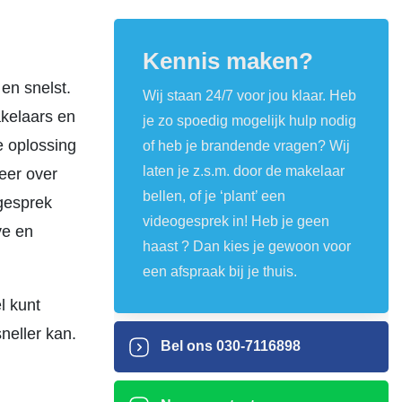
Kennis maken?
en snelst.
Wij staan 24/7 voor jou klaar. Heb
akelaars en
je zo spoedig mogelijk hulp nodig
e oplossing
of heb je brandende vragen? Wij
laten je z.s.m. door de makelaar
meer over
bellen, of je ‘plant’ een
ogesprek
videogesprek in! Heb je geen
ve en
haast ? Dan kies je gewoon voor
een afspraak bij je thuis.
l kunt
neller kan.
Bel ons
030-7116898