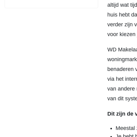
altijd wat t
huis hebt da
verder zijn 
voor kiezen
WD Makelaar
woningmarkt
benaderen v
via het int
van andere 
van dit sys
Dit zijn de
Meestal 
Je hebt 