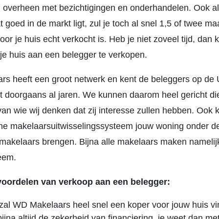
ijd overheen met bezichtigingen en onderhandelen. Ook al
t goed in de markt ligt, zul je toch al snel 1,5 of twee m
voor je huis echt verkocht is. Heb je niet zoveel tijd, dan 
 je huis aan een belegger te verkopen.
s heeft een groot netwerk en kent de beleggers op de 
 doorgaans al jaren. We kunnen daarom heel gericht di
an wie wij denken dat zij interesse zullen hebben. Ook
erne makelaarsuitwisselingssysteem jouw woning onder d
makelaars brengen. Bijna alle makelaars maken namelij
teem.
 voordelen van verkoop aan een belegger:
zal WD Makelaars heel snel een koper voor jouw huis vi
bijna altijd de zekerheid van financiering, je weet dan me