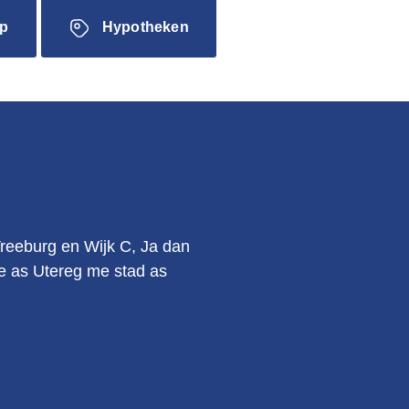
p
Hypotheken
.
Vreeburg en Wijk C, Ja dan
kie as Utereg me stad as