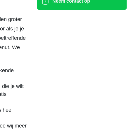
Neem contact op
len groter
r als je je
eltreffende
benut. We
ekende
die je wilt
tis
s heel
ee wij meer