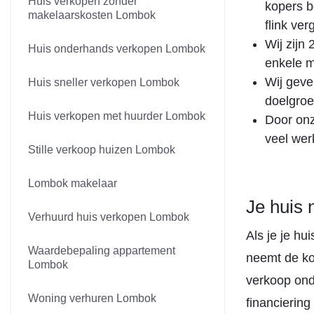
Huis verkopen zonder
kopers b
makelaarskosten Lombok
flink ver
Wij zijn
Huis onderhands verkopen Lombok
enkele m
Wij geven
Huis sneller verkopen Lombok
doelgroe
Huis verkopen met huurder Lombok
Door onz
veel wer
Stille verkoop huizen Lombok
Lombok makelaar
Je huis 
Verhuurd huis verkopen Lombok
Als je je h
Waardebepaling appartement
neemt de ko
Lombok
verkoop ond
Woning verhuren Lombok
financiering