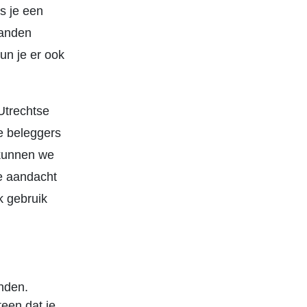
s je een
aanden
kun je er ook
Utrechtse
e beleggers
 kunnen we
e aandacht
k gebruik
nden.
teen dat je