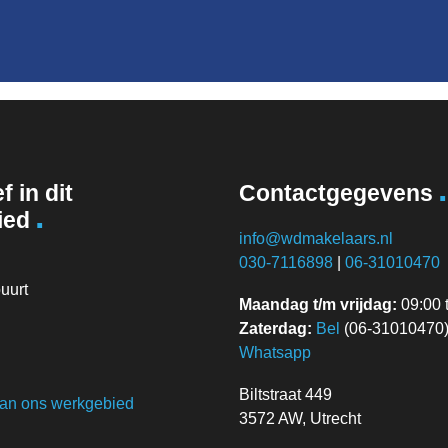
.
f in dit
Contactgegevens
.
ied
info@wdmakelaars.nl
030-7116898
|
06-31010470
uurt
Maandag t/m vrijdag:
09:00 t
Zaterdag:
Bel
(06-31010470) 
Whatsapp
Biltstraat 449
van ons werkgebied
3572 AW, Utrecht