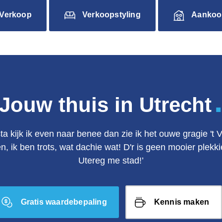
Verkoop
Verkoopstyling
Aankoo
Jouw thuis in Utrecht
ta kijk ik even naar benee dan zie ik het ouwe gragie 't 
en, ik ben trots, wat dachie wat! D'r is geen mooier plek
Utereg me stad!’
Gratis waardebepaling
Kennis maken