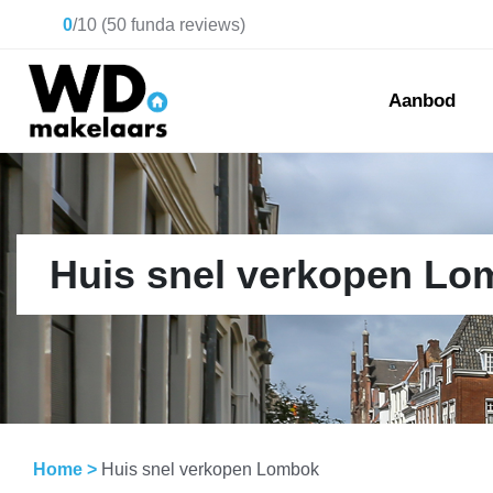
0
/
10
(
50
funda reviews)
Aanbod
Huis snel verkopen L
Home
>
Huis snel verkopen Lombok