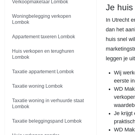
Verkoopmakelaar Lombok
Je huis
Woningbelegging verkopen
In Utrecht 
Lombok
dan het aanb
Appartement taxeren Lombok
huis snel w
marketingstr
Huis verkopen en terughuren
Lombok
leggen je u
Taxatie appartement Lombok
Wij werk
eerste i
Taxatie woning Lombok
WD Makel
verkopen
Taxatie woning in verhuurde staat
waardeb
Lombok
Je krijgt
Taxatie beleggingspand Lombok
praktisch
WD Make