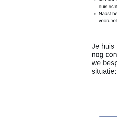
huis echt
Naast het
voordeel
Je huis
nog con
we besp
situatie