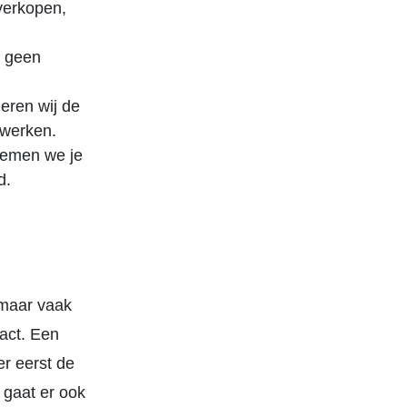
 verkopen,
n geen
leren wij de
 werken.
nemen we je
d.
 maar vaak
act. Een
er eerst de
 gaat er ook