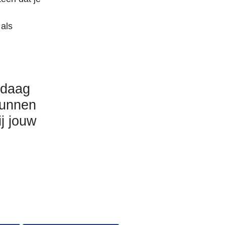
 als
ndaag
kunnen
j jouw