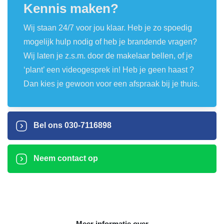
Kennis maken?
Wij staan 24/7 voor jou klaar. Heb je zo spoedig
mogelijk hulp nodig of heb je brandende vragen?
Wij laten je z.s.m. door de makelaar bellen, of je
‘plant’ een videogesprek in! Heb je geen haast ?
Dan kies je gewoon voor een afspraak bij je thuis.
Bel ons
030-7116898
Neem contact op
Meer informatie over