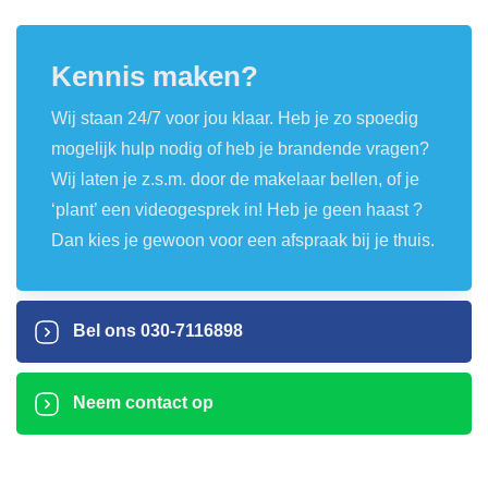
Kennis maken?
Wij staan 24/7 voor jou klaar. Heb je zo spoedig
mogelijk hulp nodig of heb je brandende vragen?
Wij laten je z.s.m. door de makelaar bellen, of je
‘plant’ een videogesprek in! Heb je geen haast ?
Dan kies je gewoon voor een afspraak bij je thuis.
Bel ons
030-7116898
Neem contact op