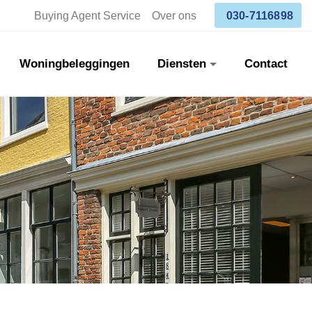
Buying Agent Service
Over ons
030-7116898
Woningbeleggingen
Diensten
Contact