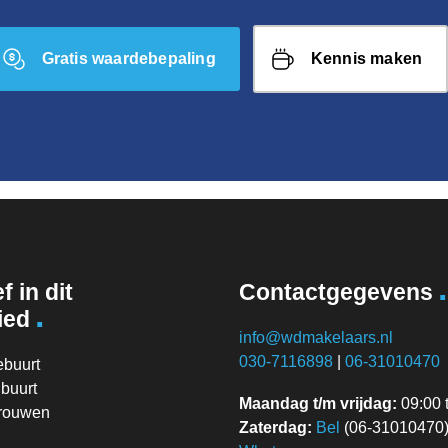
Gratis waardebepaling
Kennis maken
.
f in dit
Contactgegevens
.
ied
info@wdmakelaars.nl
030-7116898
|
06-31010470
ebuurt
buurt
Maandag t/m vrijdag:
09:00 t
vrouwen
Zaterdag:
Bel
(06-31010470) 