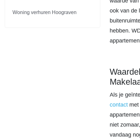
waarde van j
ook van de 
Woning verhuren Hoograven
buitenruimt
hebben. WD 
appartement
Waarde
Makela
Als je geïn
contact
met 
appartement
niet zomaar
vandaag nog