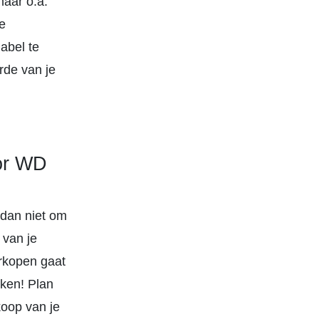
maar o.a.
e
abel te
rde van je
or WD
 dan niet om
 van je
rkopen gaat
kken! Plan
koop van je