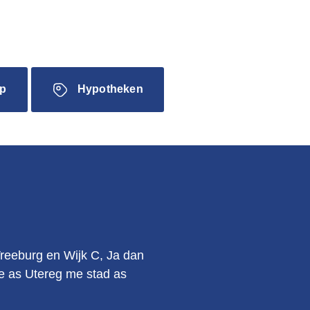
p
Hypotheken
.
Vreeburg en Wijk C, Ja dan
kie as Utereg me stad as