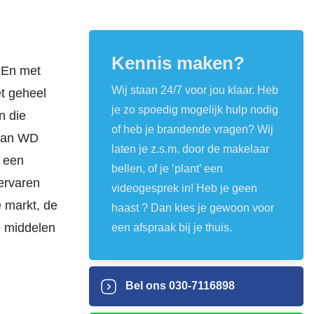
Kennis maken?
 En met
Wij staan 24/7 voor jou klaar. Heb
et geheel
je zo spoedig mogelijk hulp nodig
n die
of heb je brandende vragen? Wij
 van WD
laten je z.s.m. door de makelaar
o een
bellen, of je ‘plant’ een
ervaren
videogesprek in! Heb je geen
 markt, de
haast ? Dan kies je gewoon voor
e middelen
een afspraak bij je thuis.
Bel ons
030-7116898