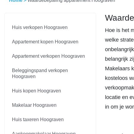
Home
>
Waardebepaling appartement Hoograven
Waarde
Huis verkopen Hoograven
Hoe is het 
welke strat
Appartement kopen Hoograven
onbelangrijk
Appartement verkopen Hoograven
belangrijk 
Makelaars k
Beleggingspand verkopen
Hoograven
kosteloos w
verkoopmake
Huis kopen Hoograven
locatie en 
Makelaar Hoograven
in om je wo
Huis taxeren Hoograven
Aankoopmakelaar Hoograven