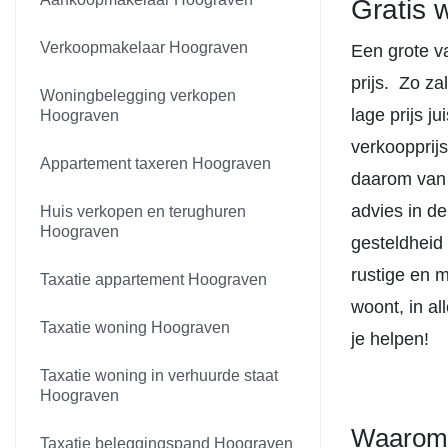
Gratis 
Verkoopmakelaar Hoograven
Een grote va
prijs. Zo za
Woningbelegging verkopen
lage prijs j
Hoograven
verkoopprij
Appartement taxeren Hoograven
daarom van 
advies in d
Huis verkopen en terughuren
Hoograven
gesteldheid
rustige en 
Taxatie appartement Hoograven
woont, in a
Taxatie woning Hoograven
je helpen!
Taxatie woning in verhuurde staat
Hoograven
Waarom 
Taxatie beleggingspand Hoograven