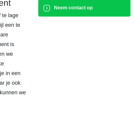
ent
Neem contact op
 te lage
jl een te
bare
ent is
en we
ke
je in een
ar je ook
n kunnen we