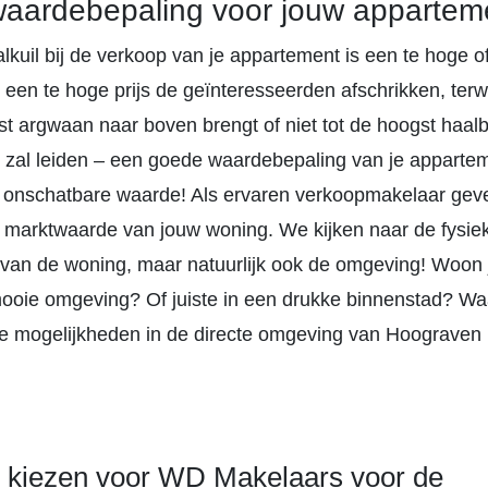
waardebepaling voor jouw appartem
lkuil bij de verkoop van je appartement is een te hoge of
l een te hoge prijs de geïnteresseerden afschrikken, terwi
uist argwaan naar boven brengt of niet tot de hoogst haal
s zal leiden – een goede waardebepaling van je appartem
onschatbare waarde! Als ervaren verkoopmakelaar gev
e marktwaarde van jouw woning. We kijken naar de fysie
 van de woning, maar natuurlijk ook de omgeving! Woon 
mooie omgeving? Of juiste in een drukke binnenstad? Wa
lle mogelijkheden in de directe omgeving van Hoograve
kiezen voor WD Makelaars voor de