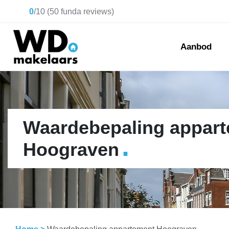
0
/
10
(
50
funda reviews)
Aanbod
Waardebepaling appar
.
Hoograven