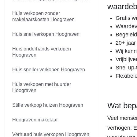
waardeb
Huis verkopen zonder
Gratis w
makelaarskosten Hoograven
Waardevo
Huis snel verkopen Hoograven
Begeleid
20+ jaar
Huis onderhands verkopen
Wij kenn
Hoograven
Vrijblij
Snel up-
Huis sneller verkopen Hoograven
Flexibel
Huis verkopen met huurder
Hoograven
Wat bep
Stille verkoop huizen Hoograven
Veel mensen
Hoograven makelaar
verhogen. E
Verhuurd huis verkopen Hoograven