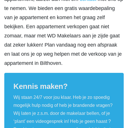
te nemen. We bieden een gratis waardebepaling
van je appartement en komen het graag zelf
bekijken. Een appartement verkopen gaat niet
zomaar, maar met WD Makelaars aan je zijde gaat
dat zeker lukken! Plan vandaag nog een afspraak
en laat ons je op weg helpen met de verkoop van je
appartement in Bilthoven.
Kennis maken?
Wij staan 24/7 voor jou klaar. Heb je zo spoedig
mogelijk hulp nodig of heb je brandende vragen?
Wij laten je z.s.m. door de makelaar bellen, of je
‘plant’ een videogesprek in! Heb je geen haast ?