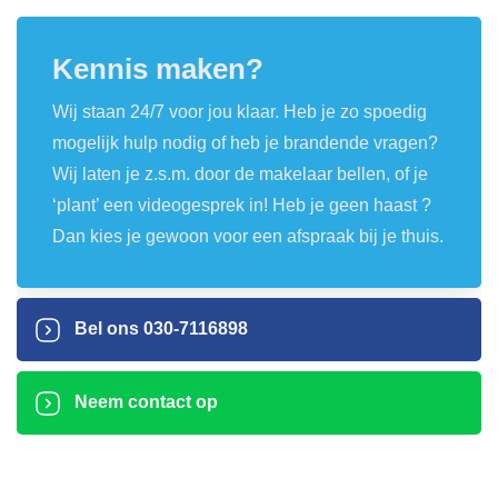
Kennis maken?
Wij staan 24/7 voor jou klaar. Heb je zo spoedig
mogelijk hulp nodig of heb je brandende vragen?
Wij laten je z.s.m. door de makelaar bellen, of je
‘plant’ een videogesprek in! Heb je geen haast ?
Dan kies je gewoon voor een afspraak bij je thuis.
Bel ons
030-7116898
Neem contact op