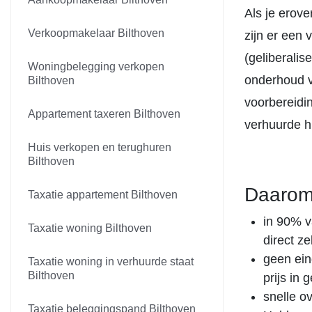
Als je erove
Verkoopmakelaar Bilthoven
zijn er een
(geliberalis
Woningbelegging verkopen
onderhoud v
Bilthoven
voorbereidi
Appartement taxeren Bilthoven
verhuurde h
Huis verkopen en terughuren
Bilthoven
Daarom
Taxatie appartement Bilthoven
in 90% v
Taxatie woning Bilthoven
direct z
geen ein
Taxatie woning in verhuurde staat
Bilthoven
prijs in
snelle o
Taxatie beleggingspand Bilthoven