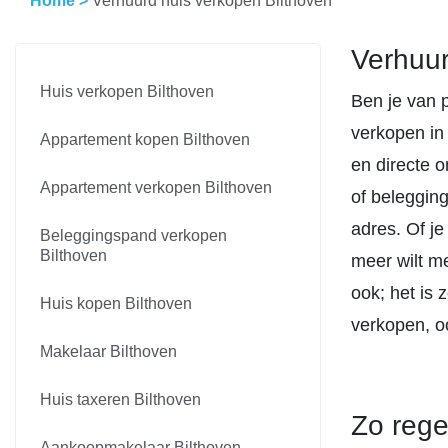
Home
>
Verhuurd huis verkopen Bilthoven
Verhuur
Huis verkopen Bilthoven
Ben je van 
verkopen in 
Appartement kopen Bilthoven
en directe o
Appartement verkopen Bilthoven
of beleggin
adres. Of j
Beleggingspand verkopen
Bilthoven
meer wilt m
ook; het is 
Huis kopen Bilthoven
verkopen, oo
Makelaar Bilthoven
Huis taxeren Bilthoven
Zo rege
Aankoopmakelaar Bilthoven