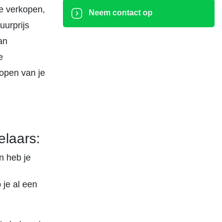
te verkopen,
Neem contact op
uurprijs
an
e
open van je
laars:
n heb je
je al een