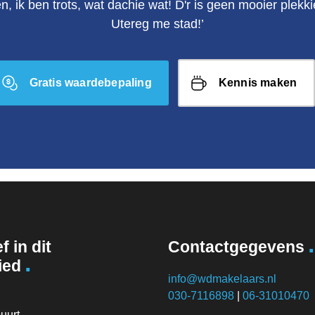
en, ik ben trots, wat dachie wat! D'r is geen mooier plek
Utereg me stad!’
Gratis waardebepaling
Kennis maken
.
f in dit
Contactgegevens
.
ied
info@wdmakelaars.nl
030-7116898
|
06-31010470
uurt