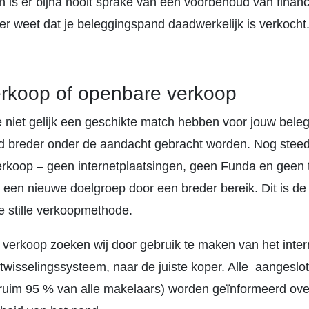
 is er bijna nooit sprake van een voorbehoud van financ
ker weet dat je beleggingspand daadwerkelijk is verkocht
verkoop of openbare verkoop
niet gelijk een geschikte match hebben voor jouw bele
d breder onder de aandacht gebracht worden. Nog steed
rkoop – geen internetplaatsingen, geen Funda en geen 
 een nieuwe doelgroep door een breder bereik. Dit is de
stille verkoopmethode.
le verkoop zoeken wij door gebruik te maken van het inte
twisselingssysteem, naar de juiste koper. Alle aangeslo
ruim 95 % van alle makelaars) worden geïnformeerd ove