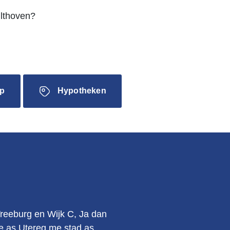
ilthoven?
p
Hypotheken
.
Vreeburg en Wijk C, Ja dan
kie as Utereg me stad as