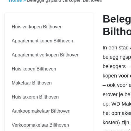
Home
>
Beleggingspand verkopen Bilthoven
Beleg
Huis verkopen Bilthoven
Bilth
Appartement kopen Bilthoven
In een stad 
Appartement verkopen Bilthoven
beleggingsp
beleggers –
Huis kopen Bilthoven
kopen voor 
Makelaar Bilthoven
– ook voor e
erover je b
Huis taxeren Bilthoven
op. WD Make
Aankoopmakelaar Bilthoven
het opmaken
kosten) zij
Verkoopmakelaar Bilthoven