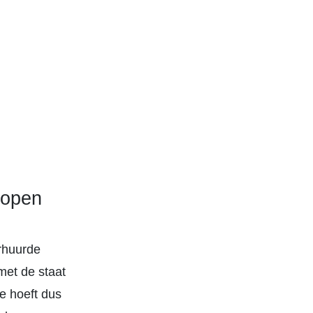
kopen
rhuurde
met de staat
e hoeft dus