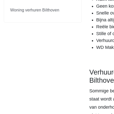
Geen kos
Woning verhuren Bilthoven
Snelle o
Bijna al
Reële bi
Stille o
Verhuurd
WD Makel
Verhuur
Bilthov
Sommige bel
staat wordt
van onderho