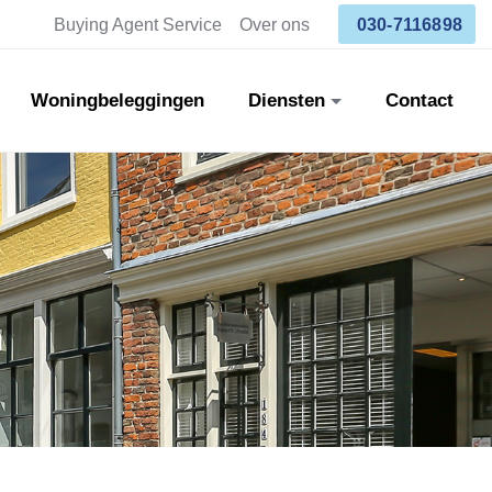
Buying Agent Service
Over ons
030-7116898
Woningbeleggingen
Diensten
Contact