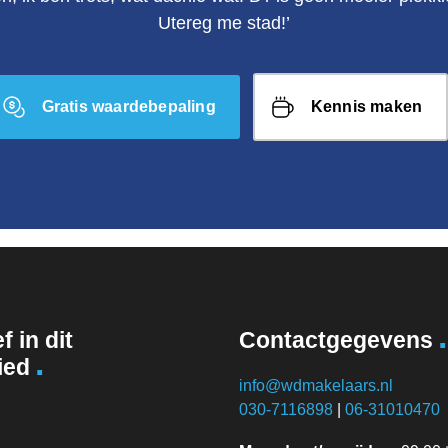
Utereg me stad!’
Gratis waardebepaling
Kennis maken
.
f in dit
Contactgegevens
.
ied
info@wdmakelaars.nl
030-7116898
|
06-31010470