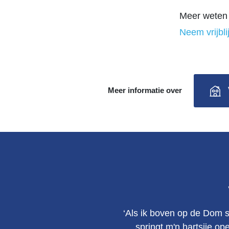
Meer weten 
Neem vrijbli
Meer informatie over
‘Als ik boven op de Dom s
springt m'n hartsjie op