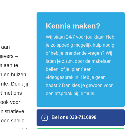
Kennis maken?
Wij staan 24/7 voor jou klaar. Heb
je zo spoedig mogelijk hulp nodig
e aan
of heb je brandende vragen? Wij
gevers –
laten je z.s.m. door de makelaar
m aan te
bellen, of je ‘plant’ een
en en huizen
videogesprek in! Heb je geen
mte. Denk jij
haast ? Dan kies je gewoon voor
ct met ons
een afspraak bij je thuis.
 ook voor
istratieve
Bel ons
030-7116898
 een snelle