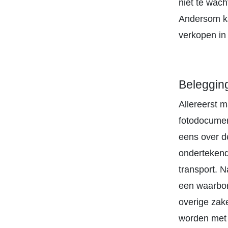
niet te wac
Andersom ka
verkopen in
Beleggin
Allereerst m
fotodocumen
eens over de
ondertekend,
transport. 
een waarbor
overige zak
worden met 