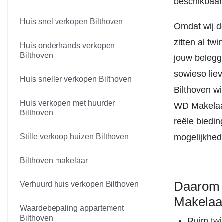
beschikbaar
Huis snel verkopen Bilthoven
Omdat wij d
zitten al tw
Huis onderhands verkopen
Bilthoven
jouw beleggi
sowieso lie
Huis sneller verkopen Bilthoven
Bilthoven wi
Huis verkopen met huurder
WD Makelaar
Bilthoven
reële biedi
Stille verkoop huizen Bilthoven
mogelijkhed
Bilthoven makelaar
Daarom 
Verhuurd huis verkopen Bilthoven
Makelaa
Waardebepaling appartement
Bilthoven
Ruim twin