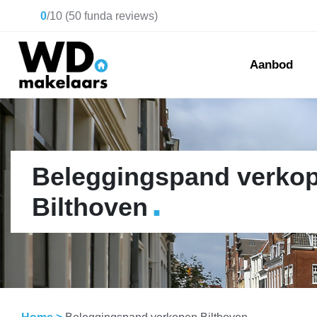
0
/
10
(
50
funda reviews)
Aanbod
Beleggingspand verko
.
Bilthoven