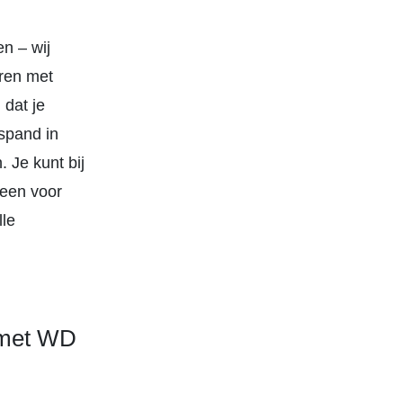
n – wij
eren met
 dat je
spand in
. Je kunt bij
leen voor
lle
 met WD