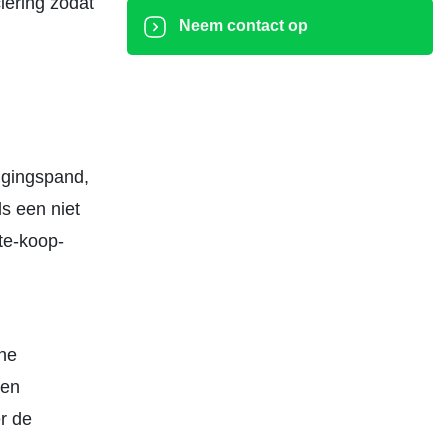
iering zodat
Neem contact op
.
ggingspand,
s een niet
te-koop-
rne
ten
r de