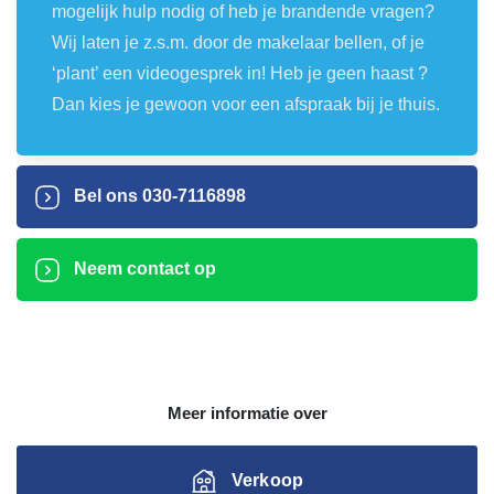
mogelijk hulp nodig of heb je brandende vragen?
Wij laten je z.s.m. door de makelaar bellen, of je
‘plant’ een videogesprek in! Heb je geen haast ?
Dan kies je gewoon voor een afspraak bij je thuis.
Bel ons
030-7116898
Neem contact op
Meer informatie over
Verkoop