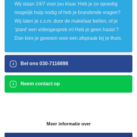
Wij staan 24/7 voor jou klaar. Heb je zo spoedig
mogelijk hulp nodig of heb je brandende vragen?
Wij laten je z.s.m. door de makelaar bellen, of je
‘plant’ een videogesprek in! Heb je geen haast ?
Dan kies je gewoon voor een afspraak bij je thuis.
Bel ons
030-7116898
Neem contact op
Meer informatie over