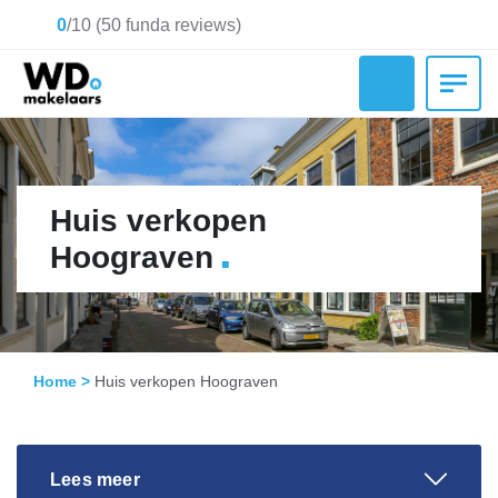
0
/
10
(
50
funda reviews)
Huis verkopen
.
Hoograven
Home
>
Huis verkopen Hoograven
Lees meer