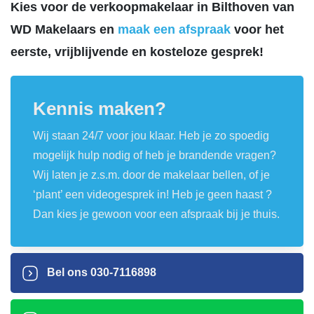
Kies voor de verkoopmakelaar in Bilthoven van
WD Makelaars en
maak een afspraak
voor het
eerste, vrijblijvende en kosteloze gesprek!
Kennis maken?
Wij staan 24/7 voor jou klaar. Heb je zo spoedig
mogelijk hulp nodig of heb je brandende vragen?
Wij laten je z.s.m. door de makelaar bellen, of je
‘plant’ een videogesprek in! Heb je geen haast ?
Dan kies je gewoon voor een afspraak bij je thuis.
Bel ons
030-7116898