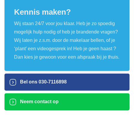
Kennis maken?
Wij staan 24/7 voor jou klaar. Heb je zo spoedig
mogelijk hulp nodig of heb je brandende vragen?
Wij laten je z.s.m. door de makelaar bellen, of je
‘plant’ een videogesprek in! Heb je geen haast ?
Dan kies je gewoon voor een afspraak bij je thuis.
Bel ons
030-7116898
Neem contact op