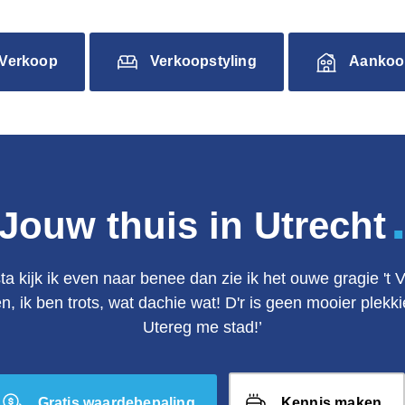
Verkoop
Verkoopstyling
Aankoo
Jouw thuis in Utrecht
ta kijk ik even naar benee dan zie ik het ouwe gragie 't 
en, ik ben trots, wat dachie wat! D'r is geen mooier plek
Utereg me stad!’
Gratis waardebepaling
Kennis maken