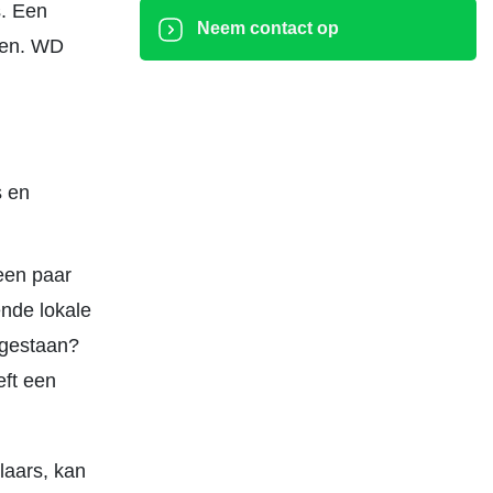
s. Een
Neem contact op
men. WD
s en
 een paar
nde lokale
egestaan?
eft een
laars, kan