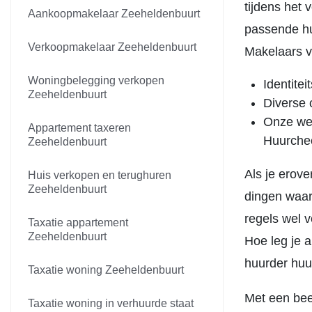
tijdens het
Aankoopmakelaar Zeeheldenbuurt
passende hu
Verkoopmakelaar Zeeheldenbuurt
Makelaars vo
Woningbelegging verkopen
Identitei
Zeeheldenbuurt
Diverse 
Onze wer
Appartement taxeren
Huurche
Zeeheldenbuurt
Als je erove
Huis verkopen en terughuren
Zeeheldenbuurt
dingen waar
regels wel v
Taxatie appartement
Zeeheldenbuurt
Hoe leg je a
huurder hu
Taxatie woning Zeeheldenbuurt
Met een bee
Taxatie woning in verhuurde staat