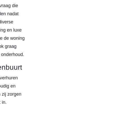
vraag die
len nadat
diverse
ing en luxe
 je de woning
ok graag
l onderhoud.
enbuurt
 verhuren
oudig en
zij zorgen
 in.