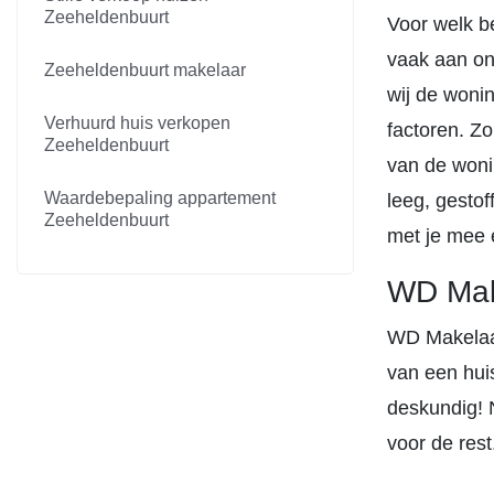
Zeeheldenbuurt
Voor welk b
vaak aan on
Zeeheldenbuurt makelaar
wij de wonin
Verhuurd huis verkopen
factoren. Zo
Zeeheldenbuurt
van de wonin
Waardebepaling appartement
leeg, gesto
Zeeheldenbuurt
met je mee 
WD Make
WD Makelaar
van een hui
deskundig!
voor de rest