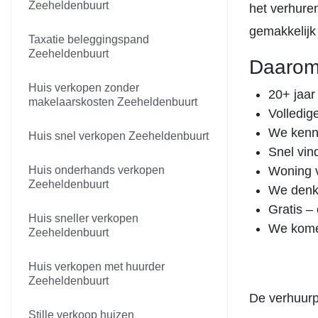
Zeeheldenbuurt
het verhure
gemakkelijk
Taxatie beleggingspand
Zeeheldenbuurt
Daarom
Huis verkopen zonder
20+ jaar
makelaarskosten Zeeheldenbuurt
Volledig
We kenne
Huis snel verkopen Zeeheldenbuurt
Snel vin
Huis onderhands verkopen
Woning v
Zeeheldenbuurt
We denk
Gratis – 
Huis sneller verkopen
We komen 
Zeeheldenbuurt
Huis verkopen met huurder
Zeeheldenbuurt
De verhuurp
Stille verkoop huizen