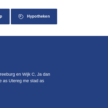
p
Hypotheken
.
Vreeburg en Wijk C, Ja dan
kie as Utereg me stad as