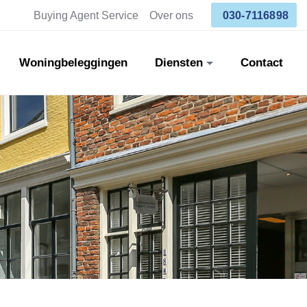
Buying Agent Service
Over ons
030-7116898
Woningbeleggingen
Diensten
Contact