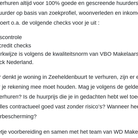
 verhuren altijd voor 100% goede en gescreende huurder
urder op basis van zoekprofiel, woonverleden en inko
ert o.a. de volgende checks voor je uit :
tscontrole
credit checks
kwijze is volgens de kwaliteitsnorm van VBO Makelaar
ck Nederland.
r denkt je woning in Zeeheldenbuurt te verhuren, zijn er
 je rekening mee moet houden. Mag je volgens de gelde
erhuren? Is de huurprijs die je in gedachten hebt wel to
lles contractueel goed vast zonder risico’s? Wanneer he
urbescherming?
tje voorbereiding en samen met het team van WD Make