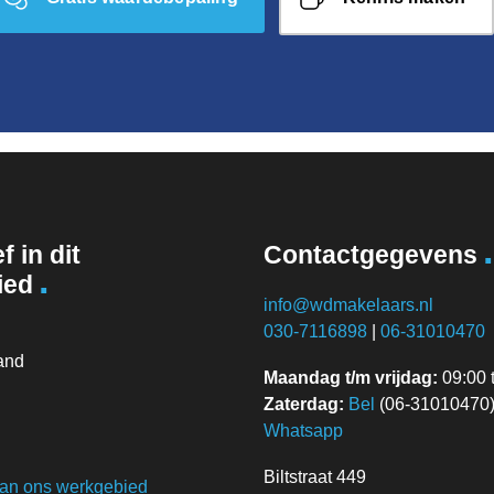
.
f in dit
Contactgegevens
.
ied
info@wdmakelaars.nl
030-7116898
|
06-31010470
and
Maandag t/m vrijdag:
09:00 t
Zaterdag:
Bel
(06-31010470) 
Whatsapp
Biltstraat 449
van ons werkgebied