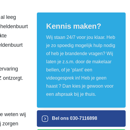
al leeg
Kennis maken?
eheldenbuurt
kte
Wij staan 24/7 voor jou klaar. Heb
eldenbuurt
je zo spoedig mogelijk hulp nodig
of heb je brandende vragen? Wij
laten je z.s.m. door de makelaar
ervaring
bellen, of je ‘plant’ een
Z ontzorgt.
videogesprek in! Heb je geen
haast ? Dan kies je gewoon voor
een afspraak bij je thuis.
se weten wij
Bel ons
030-7116898
j zorgen