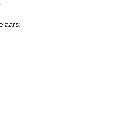
,
laars: