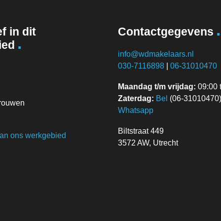
.
f in dit
Contactgegevens
.
ied
info@wdmakelaars.nl
030-7116898
|
06-31010470
Maandag t/m vrijdag:
09:00 t
Zaterdag:
Bel
(06-31010470) 
vrouwen
Whatsapp
Biltstraat 449
van ons werkgebied
3572 AW, Utrecht