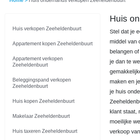
Home
>
Huis onderhands verkopen Zeeheldenbuurt
Huis on
Huis verkopen Zeeheldenbuurt
Stel dat je
middel van o
Appartement kopen Zeeheldenbuurt
belangen of
Appartement verkopen
je dan te w
Zeeheldenbuurt
gemakkelijke
Beleggingspand verkopen
maken en je
Zeeheldenbuurt
je huis ond
Huis kopen Zeeheldenbuurt
Zeeheldenbu
klant staat
Makelaar Zeeheldenbuurt
moeilijke we
Huis taxeren Zeeheldenbuurt
verkoop van