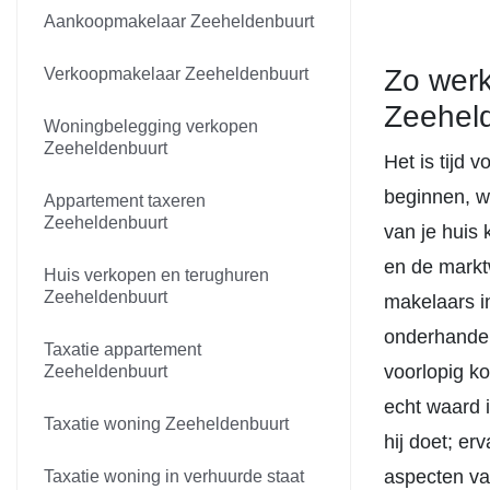
Aankoopmakelaar Zeeheldenbuurt
Zo werk
Verkoopmakelaar Zeeheldenbuurt
Zeehel
Woningbelegging verkopen
Zeeheldenbuurt
Het is tijd 
beginnen, w
Appartement taxeren
Zeeheldenbuurt
van je huis
en de markt
Huis verkopen en terughuren
Zeeheldenbuurt
makelaars i
onderhandeli
Taxatie appartement
voorlopig ko
Zeeheldenbuurt
echt waard i
Taxatie woning Zeeheldenbuurt
hij doet; e
aspecten van
Taxatie woning in verhuurde staat