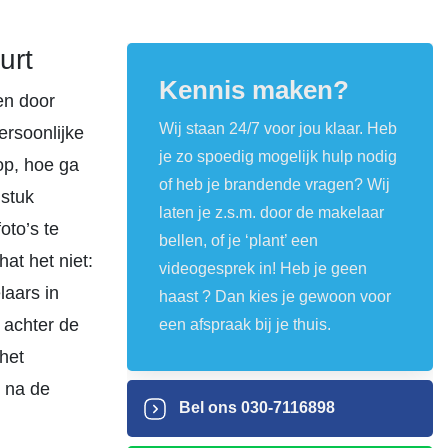
urt
Kennis maken?
en door
Wij staan 24/7 voor jou klaar. Heb
ersoonlijke
je zo spoedig mogelijk hulp nodig
op, hoe ga
of heb je brandende vragen? Wij
stuk
laten je z.s.m. door de makelaar
oto’s te
bellen, of je ‘plant’ een
at het niet:
videogesprek in! Heb je geen
laars in
haast ? Dan kies je gewoon voor
 achter de
een afspraak bij je thuis.
het
s na de
Bel ons
030-7116898