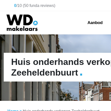
0
/
10
(
50
funda reviews)
Aanbod
Huis onderhands verk
.
Zeeheldenbuurt