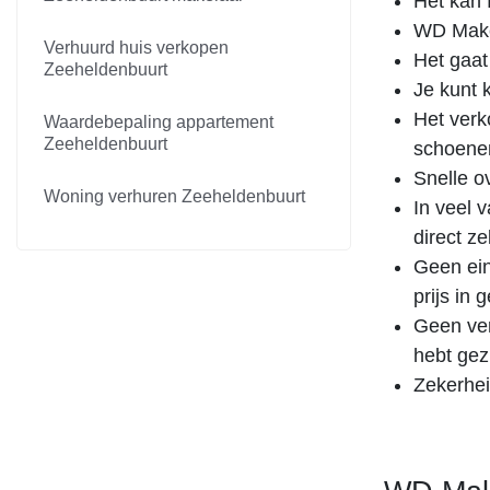
Het kan f
WD Makel
Verhuurd huis verkopen
Het gaat
Zeeheldenbuurt
Je kunt 
Het verk
Waardebepaling appartement
Zeeheldenbuurt
schoenen
Snelle o
Woning verhuren Zeeheldenbuurt
In veel 
direct z
Geen ein
prijs in
Geen ver
hebt gez
Zekerhei