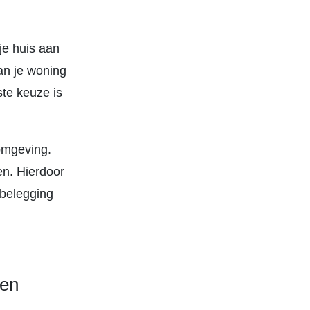
je huis aan
an je woning
ste keuze is
omgeving.
en. Hierdoor
gbelegging
pen