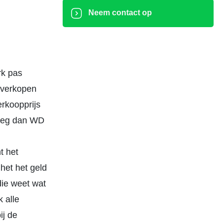
Neem contact op
rk pas
s verkopen
erkoopprijs
weeg dan WD
t het
 het het geld
 die weet wat
 alle
ij de