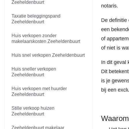
Zeeheldenbuurt
notaris.
Taxatie beleggingspand
De definiti
Zeeheldenbuurt
een bekende
Huis verkopen zonder
of appartem
makelaarskosten Zeeheldenbuurt
of niet is wat
Huis snel verkopen Zeeheldenbuurt
In dit geva
Huis sneller verkopen
Dit betekent
Zeeheldenbuurt
is je gewen
Huis verkopen met huurder
bij een exc
Zeeheldenbuurt
Stille verkoop huizen
Zeeheldenbuurt
Waarom w
Zeeheldenbuurt makelaar