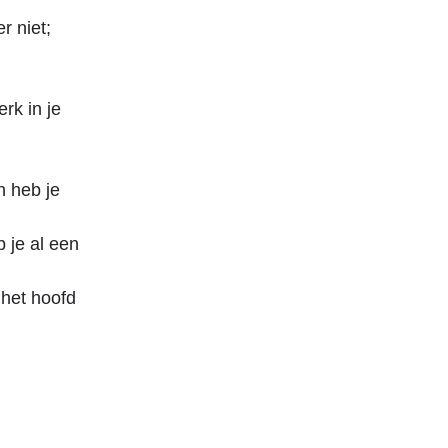
r niet;
rk in je
n heb je
 je al een
 het hoofd