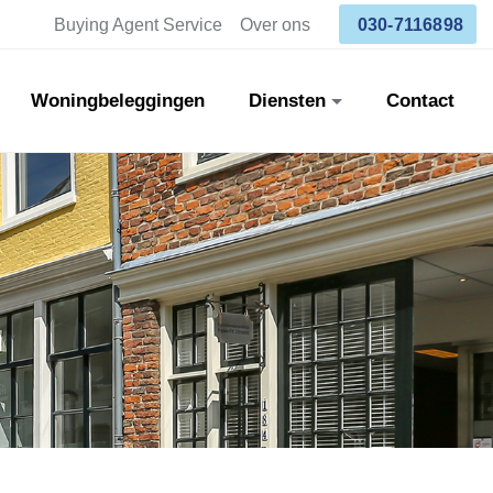
Buying Agent Service
Over ons
030-7116898
Woningbeleggingen
Diensten
Contact