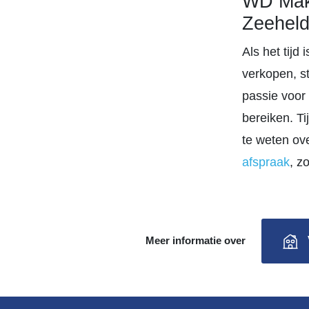
WD Make
Zeeheld
Als het tij
verkopen, s
passie voor
bereiken. T
te weten ov
afspraak
, z
Meer informatie over