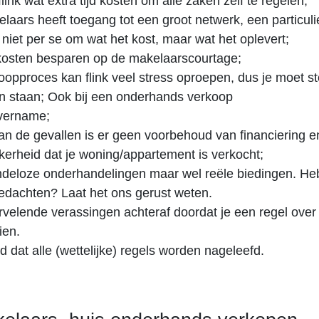
link wat extra tijd kosten om alle zaken zelf te regelen;
aars heeft toegang tot een groot netwerk, een particulie
 niet per se om wat het kost, maar wat het oplevert;
kosten besparen op de makelaarscourtage;
oopproces kan flink veel stress oproepen, dus je moet ste
 staan; Ook bij een onderhands verkoop
vername;
van de gevallen is er geen voorbehoud van financiering e
ekerheid dat je woning/appartement is verkocht;
deloze onderhandelingen maar wel reële biedingen. Heb
 gedachten? Laat het ons gerust weten.
velende verassingen achteraf doordat je een regel over
ien.
d dat alle (wettelijke) regels worden nageleefd.