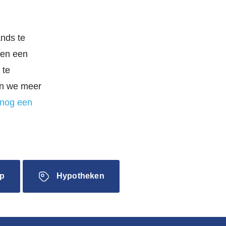
ands te
ben een
 te
men we meer
 nog een
p
Hypotheken