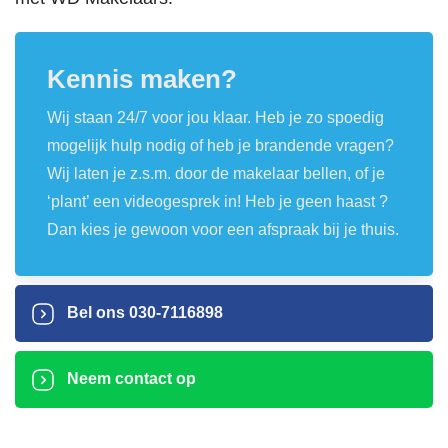
Kennis maken?
Wij staan 24/7 voor jou klaar. Heb je zo spoedig
mogelijk hulp nodig of heb je brandende vragen?
Wij laten je z.s.m. door de makelaar bellen, of je
‘plant’ een videogesprek in! Heb je geen haast ?
Dan kies je gewoon voor een afspraak bij je thuis.
Bel ons
030-7116898
Neem contact op