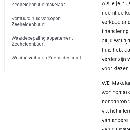
Als je je h
Zeeheldenbuurt makelaar
neemt de ko
Verhuurd huis verkopen
verkoop ond
Zeeheldenbuurt
financiering
Waardebepaling appartement
altijd wat t
Zeeheldenbuurt
huis hebt da
Woning verhuren Zeeheldenbuurt
verder zijn 
voor kiezen
WD Makelaar
woningmarkt
benaderen v
via het int
van andere 
van dit sys