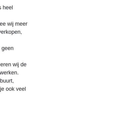
s heel
ee wij meer
 verkopen,
n geen
leren wij de
 werken.
buurt,
je ook veel