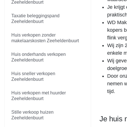
Zeeheldenbuurt
Je krijgt
praktisch
Taxatie beleggingspand
Zeeheldenbuurt
WD Make
kopers b
Huis verkopen zonder
flink ver
makelaarskosten Zeeheldenbuurt
Wij zijn
enkele m
Huis onderhands verkopen
Zeeheldenbuurt
Wij geven
doelgroe
Huis sneller verkopen
Door onz
Zeeheldenbuurt
nemen we
tijd.
Huis verkopen met huurder
Zeeheldenbuurt
Stille verkoop huizen
Je huis 
Zeeheldenbuurt