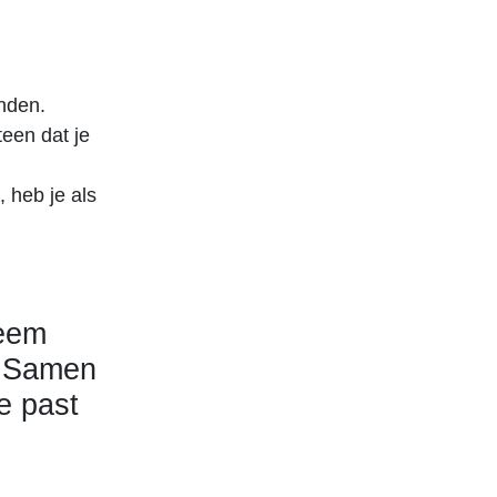
nden.
teen dat je
, heb je als
Neem
. Samen
e past