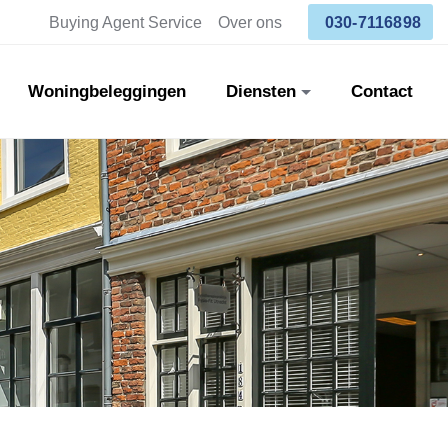
Buying Agent Service
Over ons
030-7116898
Woningbeleggingen
Diensten
Contact