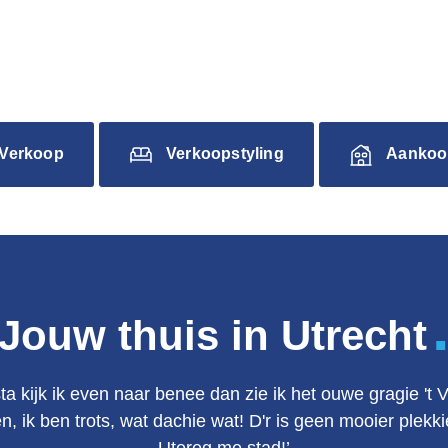
Verkoop
Verkoopstyling
Aankoo
Jouw thuis in Utrecht
ta kijk ik even naar benee dan zie ik het ouwe gragie 't 
en, ik ben trots, wat dachie wat! D'r is geen mooier plek
Utereg me stad!’