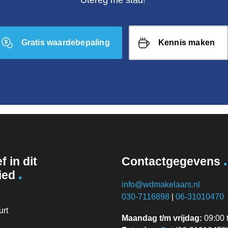
Gratis waardebepaling
Kennis maken
.
f in dit
Contactgegevens
.
ied
info@wdmakelaars.nl
030-7116898
|
06-31010470
rt
Maandag t/m vrijdag:
09:00 t