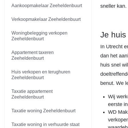
Aankoopmakelaar Zeeheldenbuurt
sneller kan.
Verkoopmakelaar Zeeheldenbuurt
Je huis
Woningbelegging verkopen
Zeeheldenbuurt
In Utrecht 
Appartement taxeren
dan het aanb
Zeeheldenbuurt
huis snel w
Huis verkopen en terughuren
doeltreffend
Zeeheldenbuurt
benut. We l
Taxatie appartement
Wij werk
Zeeheldenbuurt
eerste i
Taxatie woning Zeeheldenbuurt
WD Makel
verkopen
Taxatie woning in verhuurde staat
waardeb