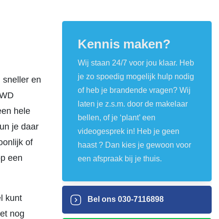
Kennis maken?
Wij staan 24/7 voor jou klaar. Heb
je zo spoedig mogelijk hulp nodig
 sneller en
of heb je brandende vragen? Wij
n WD
laten je z.s.m. door de makelaar
een hele
bellen, of je ‘plant’ een
un je daar
videogesprek in! Heb je geen
onlijk of
haast ? Dan kies je gewoon voor
op een
een afspraak bij je thuis.
l kunt
Bel ons
030-7116898
et nog