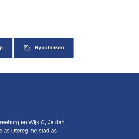
p
Hypotheken
.
Vreeburg en Wijk C, Ja dan
kie as Utereg me stad as