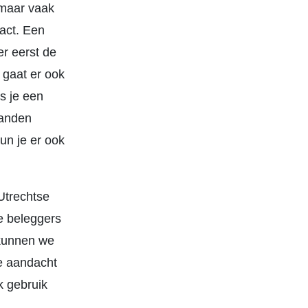
 maar vaak
act. Een
er eerst de
 gaat er ook
s je een
aanden
kun je er ook
Utrechtse
e beleggers
 kunnen we
e aandacht
k gebruik