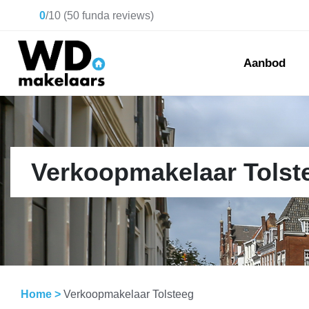
0
/
10
(
50
funda reviews)
Aanbod
Verkoopmakelaar Tolst
Home
>
Verkoopmakelaar Tolsteeg