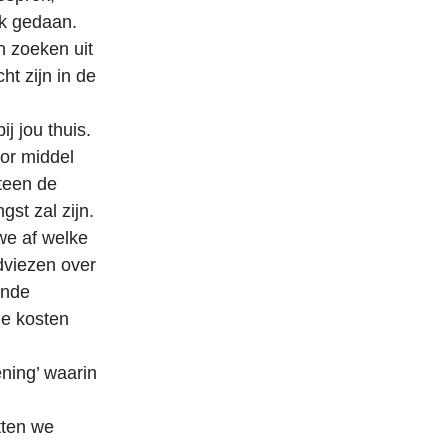
k gedaan.
n zoeken uit
ht zijn in de
ij jou thuis.
oor middel
teen de
st zal zijn.
we af welke
adviezen over
ende
de kosten
ening’ waarin
tten we