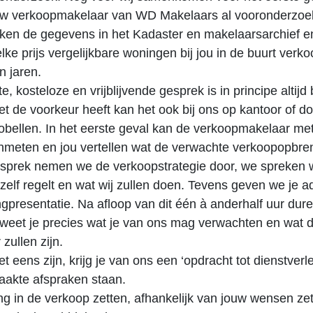
uw verkoopmakelaar van WD Makelaars al vooronderzoe
ken de gegevens in het Kadaster en makelaarsarchief e
ke prijs vergelijkbare woningen bij jou in de buurt verkoc
n jaren.
e, kosteloze en vrijblijvende gesprek is in principe altijd b
niet de voorkeur heeft kan het ook bij ons op kantoor of d
obellen. In het eerste geval kan de verkoopmakelaar me
nmeten en jou vertellen wat de verwachte verkoopopbreng
esprek nemen we de verkoopstrategie door, we spreken 
j zelf regelt en wat wij zullen doen. Tevens geven we je 
gpresentatie. Na afloop van dit één à anderhalf uur dur
weet je precies wat je van ons mag verwachten en wat 
zullen zijn.
t eens zijn, krijg je van ons een ‘opdracht tot dienstverl
aakte afspraken staan.
g in de verkoop zetten, afhankelijk van jouw wensen ze