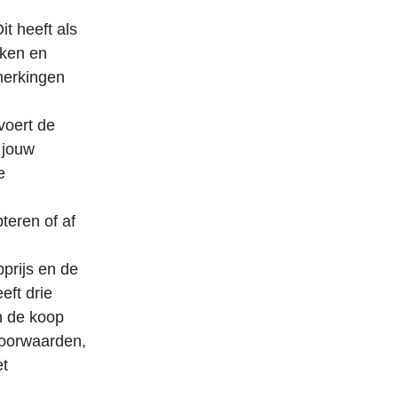
it heeft als
jken en
pmerkingen
oert de
 jouw
e
teren of af
pprijs en de
eft drie
n de koop
voorwaarden,
et