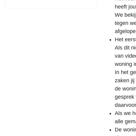
heeft jo
We bekij
tegen wel
afgelope
Het eerst
Als dit 
van vide
woning i
In het g
zaken ji
de wonin
gesprek 
daarvoor 
Als we he
alle gem
De wonin