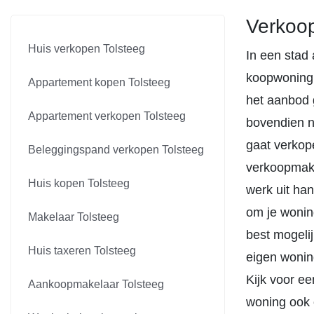
Verkoop
Huis verkopen Tolsteeg
In een stad 
koopwoning.
Appartement kopen Tolsteeg
het aanbod 
Appartement verkopen Tolsteeg
bovendien no
gaat verkop
Beleggingspand verkopen Tolsteeg
verkoopmake
Huis kopen Tolsteeg
werk uit han
om je wonin
Makelaar Tolsteeg
best mogelij
Huis taxeren Tolsteeg
eigen woning
Kijk voor e
Aankoopmakelaar Tolsteeg
woning ook 