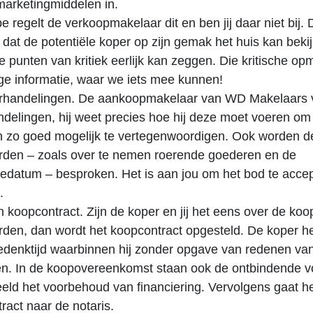
marketingmiddelen in.
pe regelt de verkoopmakelaar dit en ben jij daar niet bij. D
 dat de potentiële koper op zijn gemak het huis kan beki
e punten van kritiek eerlijk kan zeggen. Die kritische o
tige informatie, waar we iets mee kunnen!
rhandelingen. De aankoopmakelaar van WD Makelaars v
delingen, hij weet precies hoe hij deze moet voeren om
 zo goed mogelijk te vertegenwoordigen. Ook worden d
den – zoals over te nemen roerende goederen en de
datum – besproken. Het is aan jou om het bod te accep
.
n koopcontract. Zijn de koper en jij het eens over de koo
den, dan wordt het koopcontract opgesteld. De koper he
denktijd waarbinnen hij zonder opgave van redenen va
en. In de koopovereenkomst staan ook de ontbindende 
eeld het voorbehoud van financiering. Vervolgens gaat h
ract naar de notaris.