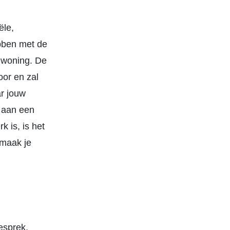
ële,
ebben met de
w woning. De
or en zal
ar jouw
 aan een
k is, is het
 maak je
esprek,