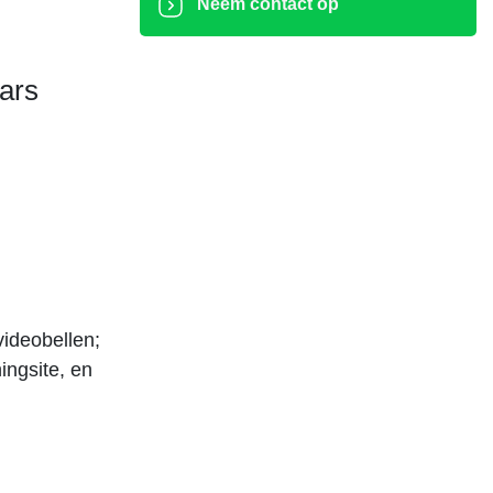
Neem contact op
ars
videobellen;
ingsite, en