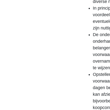
diverse 
In princi
voordeel
eventuel
zijn nut
De onde
onderhan
belangen
voorwaar
overname
te wijzen
Opstelle
voorwaar
dagen be
kan afzi
bijvoorb
koopcont