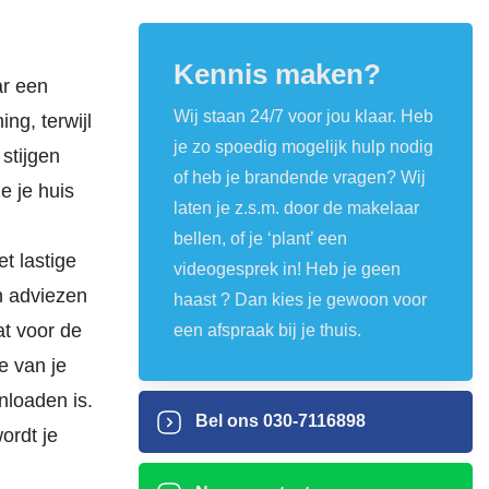
Kennis maken?
ar een
Wij staan 24/7 voor jou klaar. Heb
ng, terwijl
je zo spoedig mogelijk hulp nodig
stijgen
of heb je brandende vragen? Wij
e je huis
laten je z.s.m. door de makelaar
bellen, of je ‘plant’ een
t lastige
videogesprek in! Heb je geen
en adviezen
haast ? Dan kies je gewoon voor
at voor de
een afspraak bij je thuis.
e van je
nloaden is.
Bel ons
030-7116898
wordt je