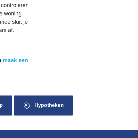
 controleren
 de woning
ee sluit je
rs af.
n
maak een
p
Hypotheken