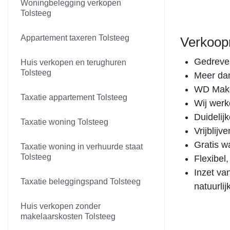
Woningbelegging verkopen
Tolsteeg
Appartement taxeren Tolsteeg
Verkoop
Gedreven
Huis verkopen en terughuren
Tolsteeg
Meer dan
WD Makel
Taxatie appartement Tolsteeg
Wij werk
Duidelij
Taxatie woning Tolsteeg
Vrijblij
Gratis w
Taxatie woning in verhuurde staat
Tolsteeg
Flexibel
Inzet va
Taxatie beleggingspand Tolsteeg
natuurlij
Huis verkopen zonder
makelaarskosten Tolsteeg