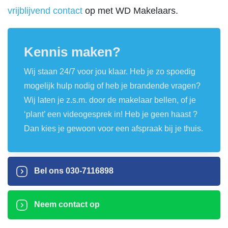
vrijblijvend contact
op met WD Makelaars.
Kennis maken?
Wij staan 24/7 voor jou klaar. Heb je zo spoedig
mogelijk hulp nodig of heb je brandende vragen?
Wij laten je z.s.m. door de makelaar bellen, of je
‘plant’ een videogesprek in! Heb je geen haast ?
Dan kies je gewoon voor een afspraak bij je thuis.
Bel ons
030-7116898
Neem contact op